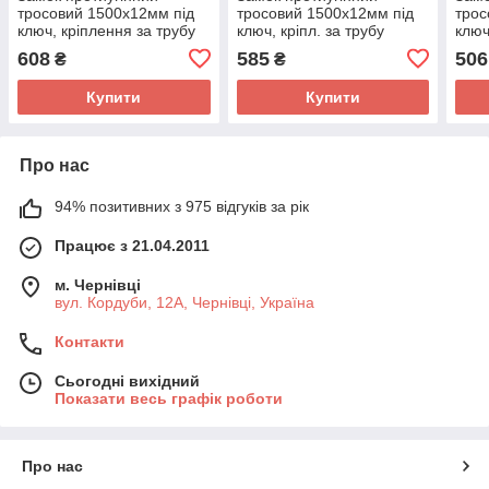
тросовий 1500х12мм під
тросовий 1500х12мм під
трос
ключ, кріплення за трубу
ключ, кріпл. за трубу
ключ
сидіння, AGL-104
сидіння, AGL-507
сиді
608
585
506
₴
₴
Купити
Купити
Про нас
94% позитивних з 975 відгуків за рік
Працює з 21.04.2011
м. Чернівці
вул. Кордуби, 12А, Чернівці, Україна
Контакти
Сьогодні вихідний
Показати весь графік роботи
Про нас