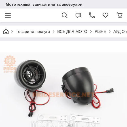
Мототехніка, запчастини та аксесуари
Товари та послуги
ВСЕ ДЛЯ МОТО
РІЗНЕ
АУДІО 