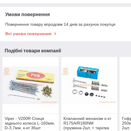
Умови повернення
Повернення товару впродовж 14 днів за рахунок покупця
Всі умови повернення
Подібні товари компанії
Viper - V200R Спиця
Клапанний механізм к-кт
Гофр
заднього колеса L-160мм,
R175A/R180NM
250м
D-3,7мм, к-кт 36шт
(пружина-2шт, + тарілка
2шт,