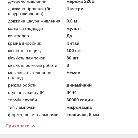
джерело живлення
мережа 220В
довжина гірлянди (без
4 метри
шнура живлення)
довжина шнура живлення
0,6 м
колір світлодіодів
мульті
контролер
Да
країна виробник
Китай
кількість в ящику
100 шт
кількість лампочок
86 шт.
кількість режимів роботи
8
можливість з’єднання
Немає
гірлянд
режим роботи
динамічний
ступінь захисту IP
IP 44
термін служби
30000 годин
тип лампочки
мікролампа
форма, розмір лампочки
класична, 5 мм
Приховати