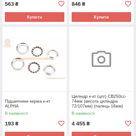
563
846
₴
₴
Купити
Купити
Циліндр к-кт (цпг) CB250cc-
Підшипники керма к-кт
74мм (висота циліндра
ALPHA
72/107мм) (палець 16мм)
"поршень з тефлоновим
В наявності
В наявності
покриттям" (BigBor)
193
4 455
₴
₴