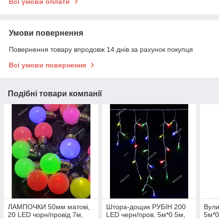
Всі умови оплати
Умови повернення
Повернення товару впродовж 14 днів за рахунок покупця
Всі умови повернення
Подібні товари компанії
ЛАМПОЧКИ 50мм матові,
Штора-дощик РУБІН 200
Вули
20 LED чорн/провід 7м,
LED черн/пров, 5м*0.5м,
5м*0