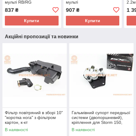
мульті RB/RG
мульті
2.2м
837
907
1 3
₴
₴
Купити
Купити
Акційні пропозиції та новинки
Фільтр повітряний в зборі 10"
Гальмівний супорт передньої
"коротка нога" з фільтром
системи (двопоршневий),
картон, к-кт
кріплення для Storm 150,
(зовнішні направляючі болти)
В наявності
В наявності
тип 2