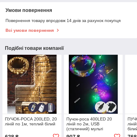
Умови повернення
Повернення товару впродовж 14 днів за рахунок покупця
Всі умови повернення
Подібні товари компанії
ПУЧОК-РОСА 200LED, 20
Пучок-роса 400LED 20
ПУЧ
ліній по 1м, теплий білий
ліній по 2м, USB
ліні
(статичний) мульті
біли
628
907
768
₴
₴