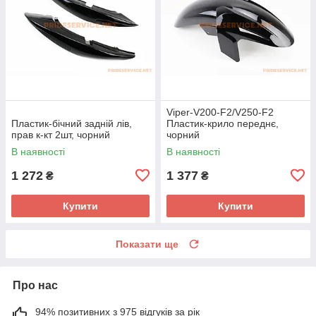
Viper-V200-F2/V250-F2
Пластик-бічний задній лів,
Пластик-крило переднє,
прав к-кт 2шт, чорний
чорний
В наявності
В наявності
1 272
1 377
₴
₴
Купити
Купити
Показати ще
Про нас
94% позитивних з 975 відгуків за рік