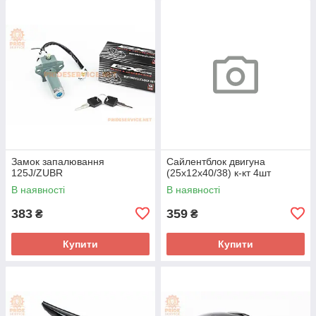
Замок запалювання
Сайлентблок двигуна
125J/ZUBR
(25x12x40/38) к-кт 4шт
В наявності
В наявності
383
359
₴
₴
Купити
Купити