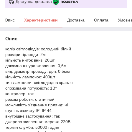
Доступна доставка
Опис
Характеристики
Доставка
Оплата
Умови 
Опис
колір світлодіодів: холодний білий
розміри гірлянди: 2м
кількість ниток вниз: 20шт
довжина шнура живлення: 0,6м
вид, діаметр проводу: дріт, 0,5мм
кількість лампочок: 400шт
тип лампочки: світлодіодна крапля
споживана потужність: 1Вт
контролер: так
режим роботи: статичний
можливість з’єднання гірлянд: ні
ступінь захисту IP: IP 44
внутрішнє застосування: так
джерело живлення: мережа 220В
термін служби: 50000 годин