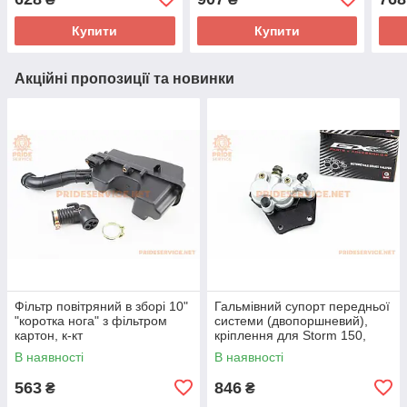
Купити
Купити
Акційні пропозиції та новинки
Фільтр повітряний в зборі 10"
Гальмівний супорт передньої
"коротка нога" з фільтром
системи (двопоршневий),
картон, к-кт
кріплення для Storm 150,
(зовнішні направляючі болти)
В наявності
В наявності
тип 2
563
846
₴
₴