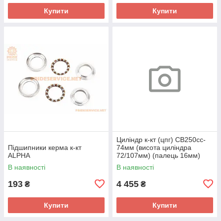
Купити
Купити
Циліндр к-кт (цпг) CB250cc-
Підшипники керма к-кт
74мм (висота циліндра
ALPHA
72/107мм) (палець 16мм)
"поршень з тефлоновим
В наявності
В наявності
покриттям" (BigBor)
193
4 455
₴
₴
Купити
Купити