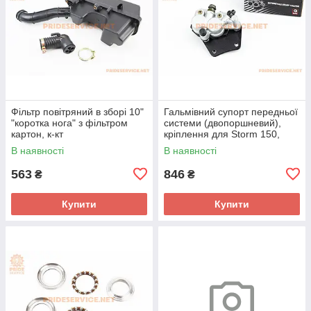
Фільтр повітряний в зборі 10"
Гальмівний супорт передньої
"коротка нога" з фільтром
системи (двопоршневий),
картон, к-кт
кріплення для Storm 150,
(зовнішні направляючі болти)
В наявності
В наявності
тип 2
563
846
₴
₴
Купити
Купити