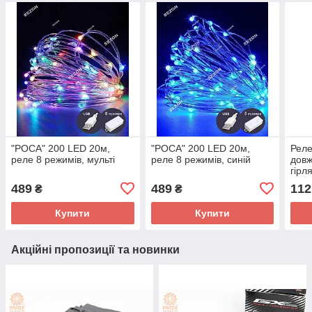
"РОСА" 200 LED 20м,
"РОСА" 200 LED 20м,
Реле
реле 8 режимів, мульті
реле 8 режимів, синій
довж
гірл
489
489
112
₴
₴
Купити
Купити
Акційні пропозиції та новинки