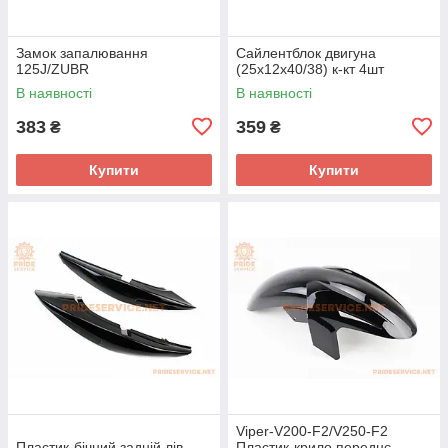
Замок запалювання
Сайлентблок двигуна
125J/ZUBR
(25x12x40/38) к-кт 4шт
В наявності
В наявності
383
359
₴
₴
Купити
Купити
Viper-V200-F2/V250-F2
Пластик-бічний задній лів,
Пластик-крило переднє,