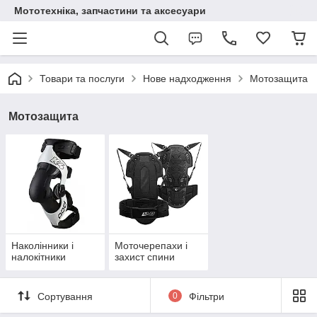
Мототехніка, запчастини та аксесуари
Товари та послуги
Нове надходження
Мотозащита
Мотозащита
Наколінники і
Моточерепахи і
налокітники
захист спини
Сортування
0
Фільтри