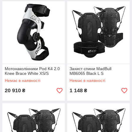
Мотонаколінники Pod K4 2.0
Захист спини MadBull
Knee Brace White XS/S
MB6065 Black L S
Немає в наявності
Немає в наявності
20 910
1 148
₴
₴