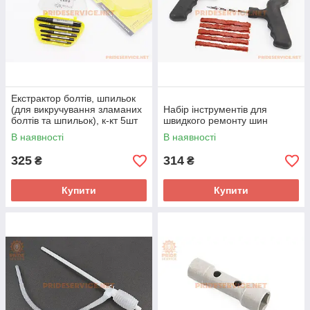
Екстрактор болтів, шпильок
(для викручування зламаних
Набір інструментів для
болтів та шпильок), к-кт 5шт
швидкого ремонту шин
В наявності
В наявності
325
314
₴
₴
Купити
Купити