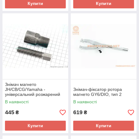
Купити
Купити
Знімач магнето
JH/CB/CG/Yamaha -
Знімач-фіксатор ротора
універсальний розжарений
магнето GY6/DIO, тип 2
В наявності
В наявності
445
619
₴
₴
Купити
Купити