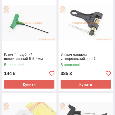
Інструмент для ремонту мотоциклів і скутерів: Набір шарошок
для сідел клапанів Ключ для регулювання клапанів, Знімач
магнето універсальний розжарений Щупи для регулювання
зазорів клапанів Екстрактор болтів, шпильок Набір
інструменту для швидкого ремонту шин
Ключ Т-подібний
Знімач ланцюга
шестигранний 5-5-4мм
універсальний, тип 1
В наявності
В наявності
144
385
₴
₴
Купити
Купити