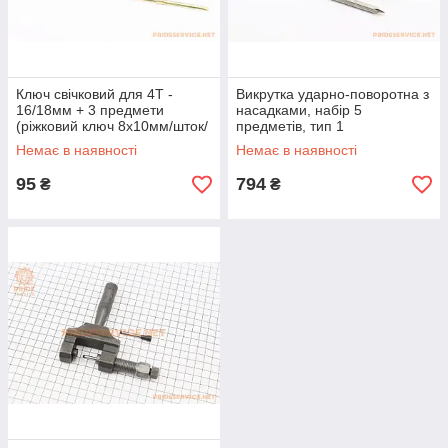
Ключ свічковий для 4Т -
Викрутка ударно-поворотна з
16/18мм + 3 предмети
насадками, набір 5
(ріжковий ключ 8x10мм/шток/
предметів, тип 1
викрутка+-) «ЗІП»
Немає в наявності
Немає в наявності
95
794
₴
₴