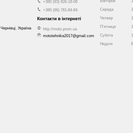
Вівторок
+380 (93) 826-18-08
Середа
+380 (96) 781-84-84
Четвер
Пʼятниця
Чернівці, Україна
http://moto.prom.ua
Субота
mototehnika2017@gmail.com
Неділя