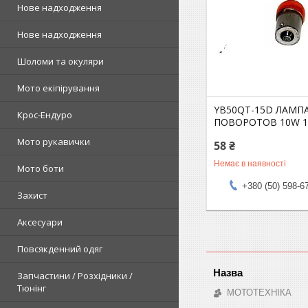
Нове надходження
Нове надходження
Шоломи та окуляри
Мото екіпірування
YB50QT-15D ЛАМП
Крос-Ендуро
ПОВОРОТОВ 10W 1
Мото рукавички
58 ₴
Немає в наявності
Мото боти
+380 (50) 598-6
Захист
Аксесуари
Повсякденний одяг
Запчастини / Розхідники /
Тюнінг
МОТОТЕХНІКА