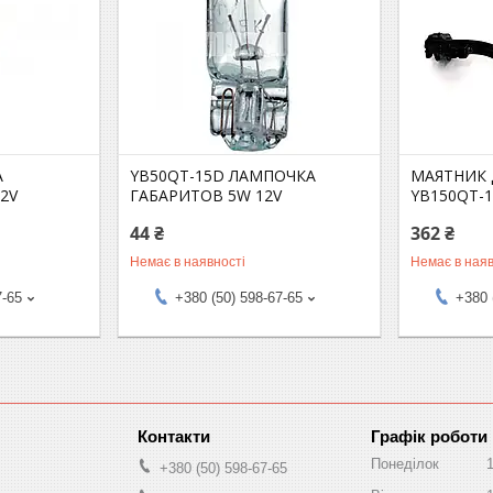
А
YB50QT-15D ЛАМПОЧКА
МАЯТНИК 
2V
ГАБАРИТОВ 5W 12V
YB150QT-
44 ₴
362 ₴
Немає в наявності
Немає в наяв
7-65
+380 (50) 598-67-65
+380 
Графік роботи
Понеділок
+380 (50) 598-67-65