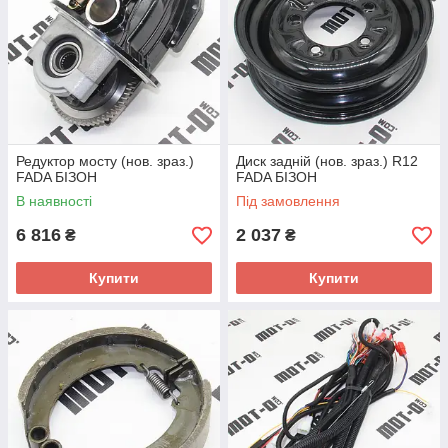
Редуктор мосту (нов. зраз.)
Диск задній (нов. зраз.) R12
FADA БІЗОН
FADA БІЗОН
В наявності
Під замовлення
6 816
2 037
₴
₴
Купити
Купити