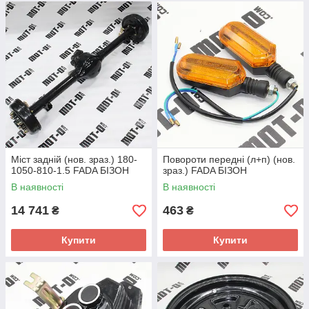
Міст задній (нов. зраз.) 180-
Повороти передні (л+п) (нов.
1050-810-1.5 FADA БІЗОН
зраз.) FADA БІЗОН
В наявності
В наявності
14 741
463
₴
₴
Купити
Купити