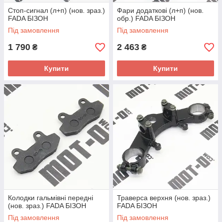
Стоп-сигнал (л+п) (нов. зраз.)
Фари додаткові (л+п) (нов.
FADA БІЗОН
обр.) FADA БІЗОН
Під замовлення
Під замовлення
1 790
2 463
₴
₴
Купити
Купити
Колодки гальмівні передні
Траверса верхня (нов. зраз.)
(нов. зраз.) FADA БІЗОН
FADA БІЗОН
Під замовлення
Під замовлення