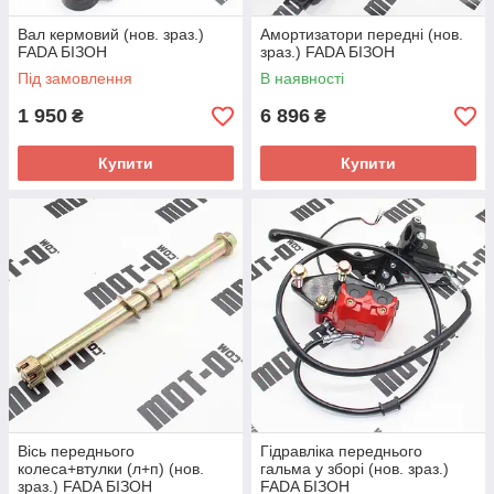
Вал кермовий (нов. зраз.)
Амортизатори передні (нов.
FADA БІЗОН
зраз.) FADA БІЗОН
Під замовлення
В наявності
1 950
6 896
₴
₴
Купити
Купити
Вісь переднього
Гідравліка переднього
колеса+втулки (л+п) (нов.
гальма у зборі (нов. зраз.)
зраз.) FADA БІЗОН
FADA БІЗОН