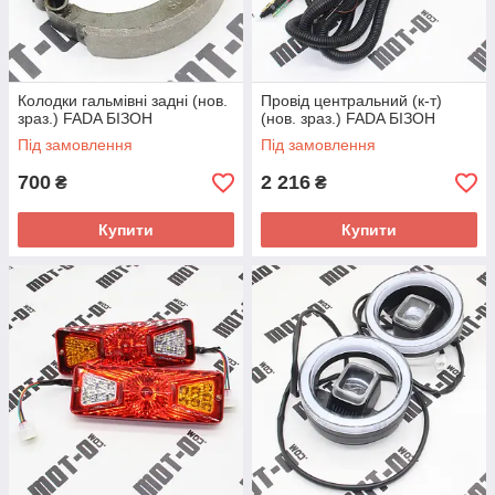
Колодки гальмівні задні (нов.
Провід центральний (к-т)
зраз.) FADA БІЗОН
(нов. зраз.) FADA БІЗОН
Під замовлення
Під замовлення
700
2 216
₴
₴
Купити
Купити