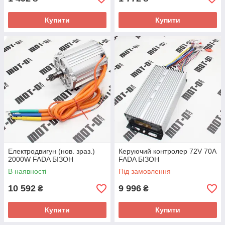
Купити
Купити
Електродвигун (нов. зраз.)
Керуючий контролер 72V 70A
2000W FADA БІЗОН
FADA БІЗОН
В наявності
Під замовлення
10 592
9 996
₴
₴
Купити
Купити