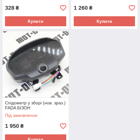
328
1 260
₴
₴
Купити
Купити
Спідометр у зборі (нов. зраз.)
FADA БІЗОН
Під замовлення
1 950
₴
Купити