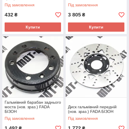
Під замовлення
Під замовлення
432
3 805
₴
₴
Купити
Купити
Гальмівний барабан заднього
моста (нов. зраз.) FADA
Диск гальмівний передній
БІЗОН
(нов. зраз.) FADA БІЗОН
Під замовлення
Під замовлення
1 492
1 772
₴
₴