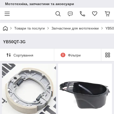
Мототехніка, запчастини та аксесуари
Товари та послуги
Запчастини для мототехніки
YB5
YB50QT-3G
Сортування
0
Фільтри