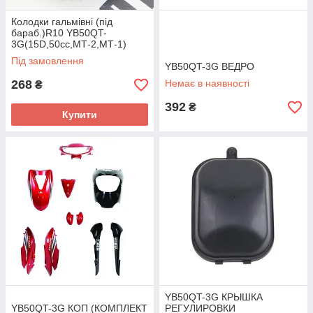
Колодки гальмівні (під
бараб.)R10 YB50QT-
3G(15D,50cc,МТ-2,МТ-1)
Під замовлення
YB50QT-3G ВЕДРО
268
Немає в наявності
₴
392
₴
Купити
YB50QT-3G КРЫШКА
YB50QT-3G КОП (КОМПЛЕКТ
РЕГУЛИРОВКИ