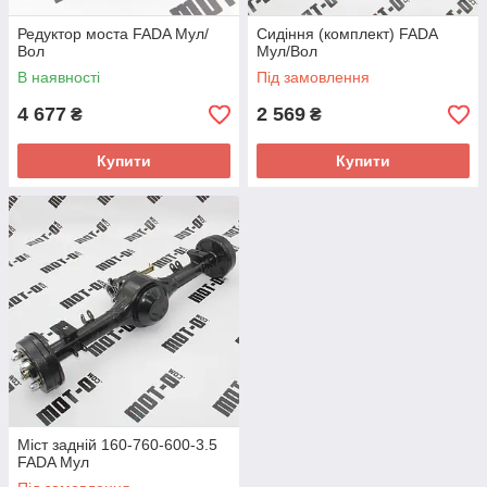
Редуктор моста FADA Мул/
Сидіння (комплект) FADA
Вол
Мул/Вол
В наявності
Під замовлення
4 677
2 569
₴
₴
Купити
Купити
Міст задній 160-760-600-3.5
FADA Мул