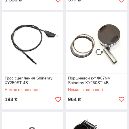
Трос сцепления Shineray
Поршневой к-т Ф67мм
XY250ST-4B
Shineray XY250ST-4B
Немає в наявності
Немає в наявності
193
964
₴
₴