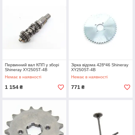
Первинний вал КПП у зборі
Зірка відома 428*46 Shineray
Shineray XY250ST-4B
XY250ST-4B
Немає в наявності
Немає в наявності
1 154
771
₴
₴