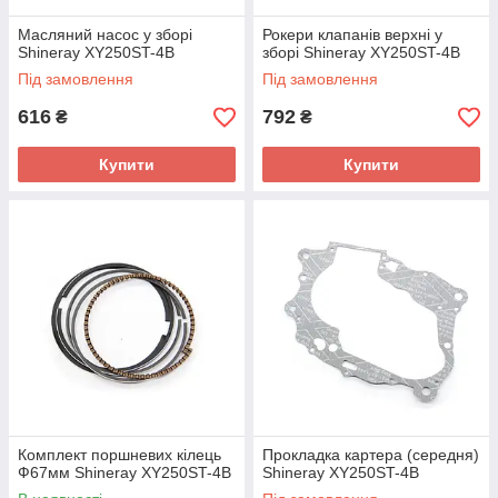
Масляний насос у зборі
Рокери клапанів верхні у
Shineray XY250ST-4B
зборі Shineray XY250ST-4B
Під замовлення
Під замовлення
616
792
₴
₴
Купити
Купити
Комплект поршневих кілець
Прокладка картера (середня)
Ф67мм Shineray XY250ST-4B
Shineray XY250ST-4B