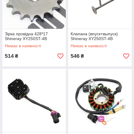
Зірка провідна 428*17
Клапана (впуск+выпуск)
Shineray XY250ST-4B
Shineray XY250ST-4B
Немає в наявності
Немає в наявності
514
546
₴
₴