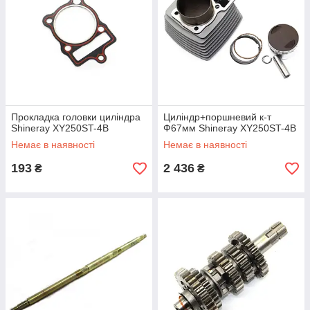
Прокладка головки циліндра
Циліндр+поршневий к-т
Shineray XY250ST-4B
Ф67мм Shineray XY250ST-4B
Немає в наявності
Немає в наявності
193
2 436
₴
₴