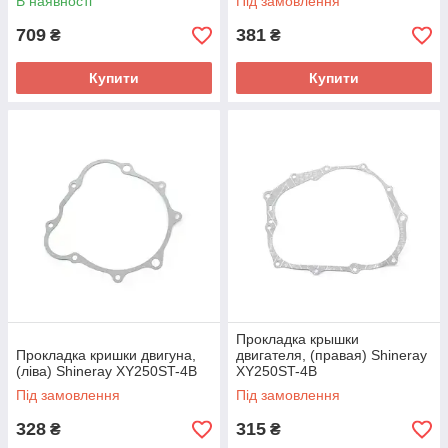
В наявності
Під замовлення
709
381
₴
₴
Купити
Купити
Прокладка крышки
Прокладка кришки двигуна,
двигателя, (правая) Shineray
(ліва) Shineray XY250ST-4B
XY250ST-4B
Під замовлення
Під замовлення
328
315
₴
₴