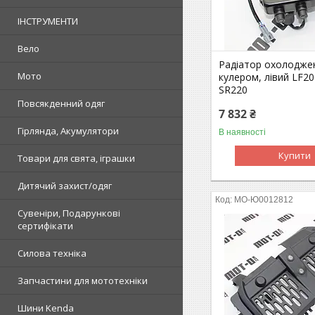
ІНСТРУМЕНТИ
Вело
Радіатор охолодже
Мото
кулером, лівий LF2
SR220
Повсякденний одяг
7 832 ₴
Гірлянда, Акумулятори
В наявності
Купити
Товари для свята, іграшки
Дитячий захист/одяг
MO-Ю0012812
Сувеніри, Подарункові
сертифікати
Силова техніка
Запчастини для мототехніки
Шини Kenda