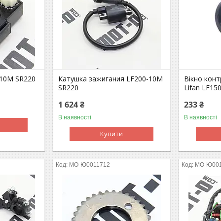
10M SR220
Катушка зажигания LF200-10M
Вікно конт
SR220
Lifan LF15
1 624 ₴
233 ₴
В наявності
В наявності
Купити
MO-Ю0011712
MO-Ю00