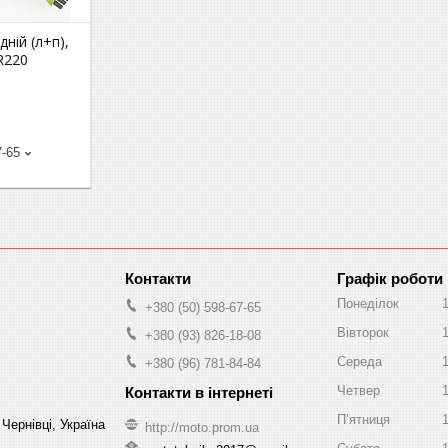
ній (л+п),
R220
7-65
Графік роботи
Понеділок
+380 (50) 598-67-65
Вівторок
+380 (93) 826-18-08
Середа
+380 (96) 781-84-84
Четвер
Пʼятниця
Чернівці, Україна
http://moto.prom.ua