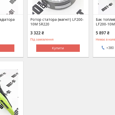
адіатора
Ротор статора (магніт) LF200-
Бак топли
10M SR220
LF200-10M
3 322 ₴
5 897 ₴
Під замовлення
Немає в наяв
Купити
+380 