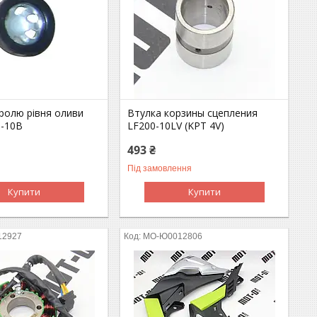
ролю рівня оливи
Втулка корзины сцепления
0-10B
LF200-10LV (KPT 4V)
493 ₴
Під замовлення
Купити
Купити
12927
MO-Ю0012806