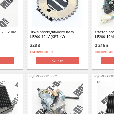
LF200-10M
Зірка розподільного валу
Статор ро
LF200-10LV (KPT 4V)
LF200-10M
328 ₴
2 216 ₴
Під замовлення
Під замовле
Купити
MO-Ю0015562
MO-Ю00