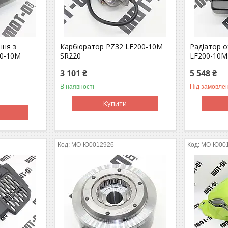
ння з
Карбюратор PZ32 LF200-10M
Радіатор 
00-10M
SR220
LF200-10M
3 101 ₴
5 548 ₴
В наявності
Під замовле
Купити
MO-Ю0012926
MO-Ю00