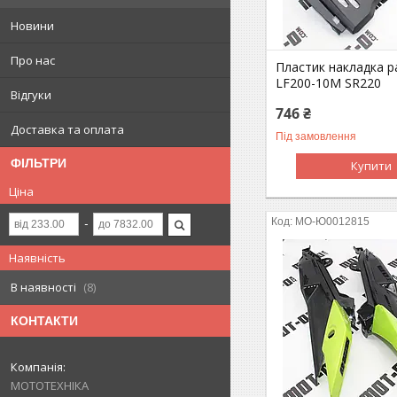
Новини
Про нас
Пластик накладка р
LF200-10M SR220
Відгуки
746 ₴
Доставка та оплата
Під замовлення
ФІЛЬТРИ
Купити
Ціна
MO-Ю0012815
Наявність
В наявності
8
КОНТАКТИ
МОТОТЕХНІКА