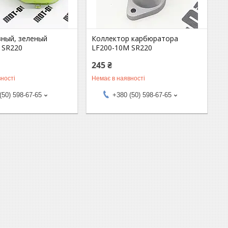
вный, зеленый
Коллектор карбюратора
 SR220
LF200-10M SR220
245 ₴
ності
Немає в наявності
(50) 598-67-65
+380 (50) 598-67-65