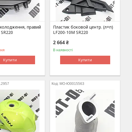
охолодження, правий
Пластик боковой центр. (л+п)
 SR220
LF200-10M SR220
2 664 ₴
ння
В наявності
Купити
Купити
12957
MO-Ю0015563