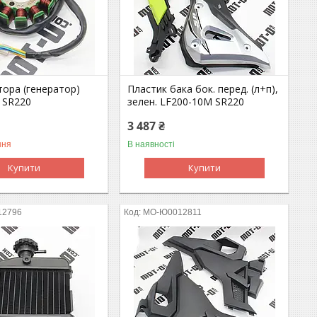
тора (генератор)
Пластик бака бок. перед. (л+п),
 SR220
зелен. LF200-10M SR220
3 487 ₴
ння
В наявності
Купити
Купити
12796
MO-Ю0012811