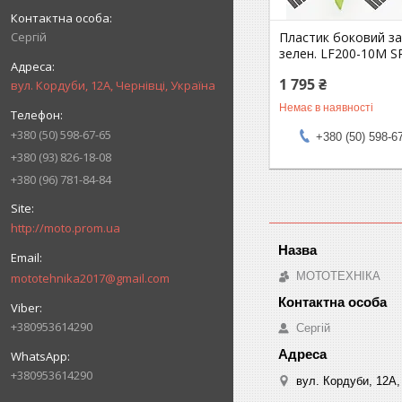
Сергій
Пластик боковий зад
зелен. LF200-10M S
1 795 ₴
вул. Кордуби, 12А, Чернівці, Україна
Немає в наявності
+380 (50) 598-67-65
+380 (50) 598-6
+380 (93) 826-18-08
+380 (96) 781-84-84
http://moto.prom.ua
МОТОТЕХНІКА
mototehnika2017@gmail.com
+380953614290
Сергій
+380953614290
вул. Кордуби, 12А, 