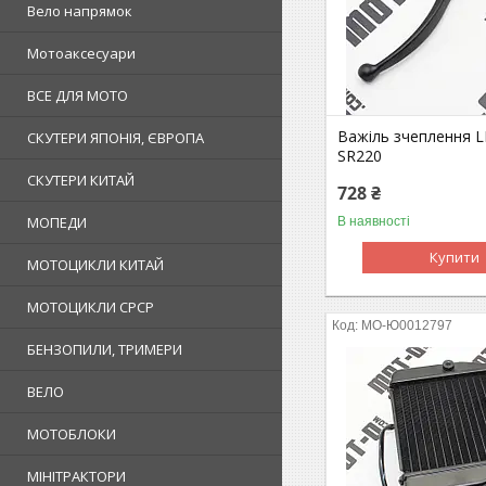
Вело напрямок
Мотоаксесуари
ВСЕ ДЛЯ МОТО
Важіль зчеплення 
СКУТЕРИ ЯПОНІЯ, ЄВРОПА
SR220
СКУТЕРИ КИТАЙ
728 ₴
МОПЕДИ
В наявності
Купити
МОТОЦИКЛИ КИТАЙ
МОТОЦИКЛИ СРСР
MO-Ю0012797
БЕНЗОПИЛИ, ТРИМЕРИ
ВЕЛО
МОТОБЛОКИ
МІНІТРАКТОРИ