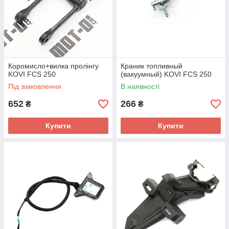
Коромисло+вилка пролінгу
Краник топливный
KOVI FCS 250
(вакуумный) KOVI FCS 250
Під замовлення
В наявності
652
266
₴
₴
Купити
Купити