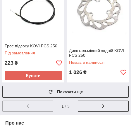
Трос підсосу KOVI FCS 250
Диск гальмівний задній KOVI
Під замовлення
FCS 250
223
Немає в наявності
₴
1 026
₴
Купити
Показати ще
1
/ 3
Про нас