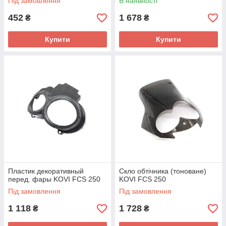
Під замовлення
В наявності
452
1 678
₴
₴
Купити
Купити
Пластик декоративный
Скло обтічника (тоноване)
перед. фары KOVI FCS 250
KOVI FCS 250
Під замовлення
Під замовлення
1 118
1 728
₴
₴