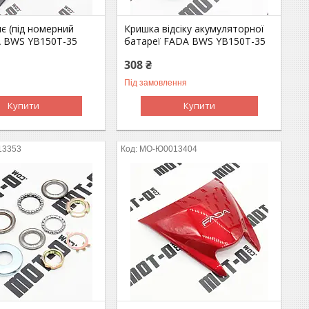
є (під номерний
Кришка відсіку акумуляторної
A BWS YB150T-35
батареї FADA BWS YB150T-35
308 ₴
Під замовлення
Купити
Купити
13353
MO-Ю0013404