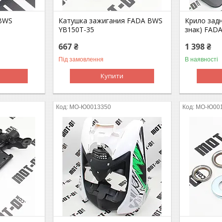
BWS
Катушка зажигания FADA BWS
Крило задн
YB150T-35
знак) FAD
667 ₴
1 398 ₴
Під замовлення
В наявності
Купити
MO-Ю0013350
MO-Ю00