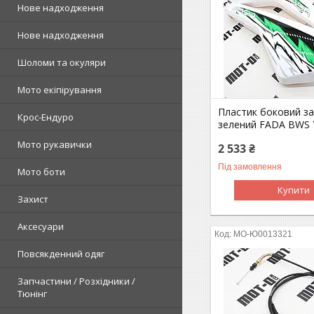
Нове надходження
Нове надходження
Шоломи та окуляри
Мото екіпірування
Пластик боковий зад
Крос-Ендуро
зелений FADA BWS 
Мото рукавички
2 533 ₴
Під замовлення
Мото боти
Купити
Захист
Аксесуари
MO-Ю0013321
Повсякденний одяг
Запчастини / Розхідники /
Тюнінг