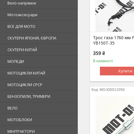
Вело напрямок
Мотоаксесуари
ВСЕ ДЛЯ МОТО
Трос газа 1760 мм
СКУТЕРИ ЯПОНІЯ, ЄВРОПА
YB150T-35
СКУТЕРИ КИТАЙ
359 ₴
МОПЕДИ
В наявності
Купити
МОТОЦИКЛИ КИТАЙ
МОТОЦИКЛИ СРСР
MO-Ю0013356
БЕНЗОПИЛИ, ТРИМЕРИ
ВЕЛО
МОТОБЛОКИ
МІНІТРАКТОРИ