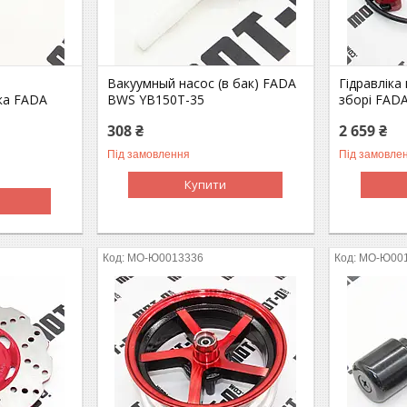
Вакуумный насос (в бак) FADA
Гідравліка
ка FADA
BWS YB150T-35
зборі FAD
308 ₴
2 659 ₴
Під замовлення
Під замовле
Купити
MO-Ю0013336
MO-Ю00