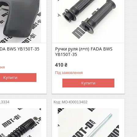
ADA BWS YB150T-35
Ручки руля (л+п) FADA BWS
YB150T-35
410 ₴
ння
Під замовлення
Купити
Купити
13334
MO-Ю0013402