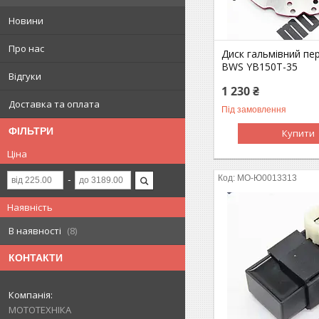
Новини
Про нас
Диск гальмівний пе
BWS YB150T-35
Відгуки
1 230 ₴
Доставка та оплата
Під замовлення
ФІЛЬТРИ
Купити
Ціна
MO-Ю0013313
Наявність
В наявності
8
КОНТАКТИ
МОТОТЕХНІКА