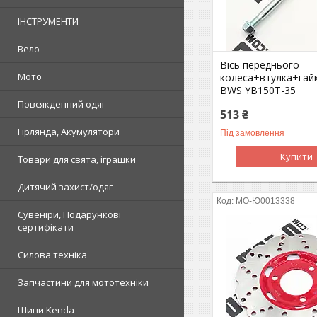
ІНСТРУМЕНТИ
Вело
Вісь переднього
Мото
колеса+втулка+гай
BWS YB150T-35
Повсякденний одяг
513 ₴
Гірлянда, Акумулятори
Під замовлення
Купити
Товари для свята, іграшки
Дитячий захист/одяг
MO-Ю0013338
Сувеніри, Подарункові
сертифікати
Силова техніка
Запчастини для мототехніки
Шини Kenda