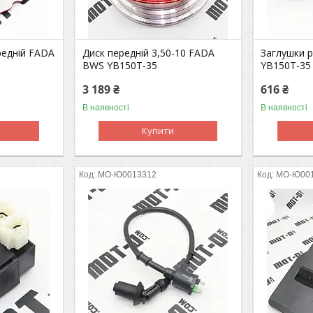
редній FADA
Диск передній 3,50-10 FADA
Заглушки 
BWS YB150T-35
YB150T-35
3 189 ₴
616 ₴
В наявності
В наявності
Купити
MO-Ю0013312
MO-Ю00