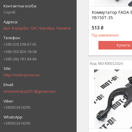
Сергій
Коммутатор FADA 
YB150T-35
513 ₴
вул. Кордуби, 12А, Чернівці, Україна
Під замовлення
+380 (50) 598-67-65
Купити
+380 (93) 826-18-08
+380 (96) 781-84-84
MO-Ю0013324
http://moto.prom.ua
mototehnika2017@gmail.com
+380953614290
+380953614290