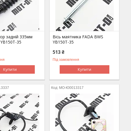
ор задній 335мм
Вісь маятника FADA BWS
YB150T-35
YB150T-35
513 ₴
ння
Під замовлення
Купити
Купити
13337
MO-Ю0013317