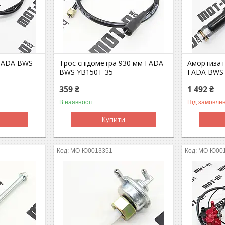
 FADA BWS
Трос спідометра 930 мм FADA
Амортизат
BWS YB150T-35
FADA BWS 
359 ₴
1 492 ₴
В наявності
Під замовле
Купити
MO-Ю0013351
MO-Ю00