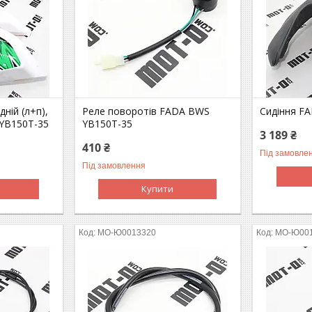
ній (л+п),
Реле поворотів FADA BWS
Сидіння F
YB150T-35
YB150T-35
3 189 ₴
410 ₴
Під замовле
Під замовлення
Купити
MO-Ю0013320
MO-Ю00