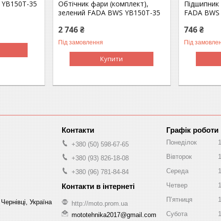
 YB150T-35
Обтічник фари (комплект),
Підшипник
зелений FADA BWS YB150T-35
FADA BWS 
2 746 ₴
746 ₴
Під замовлення
Під замовле
Купити
Графік роботи
Понеділок
+380 (50) 598-67-65
Вівторок
+380 (93) 826-18-08
Середа
+380 (96) 781-84-84
Четвер
Пʼятниця
Чернівці, Україна
http://moto.prom.ua
Субота
mototehnika2017@gmail.com