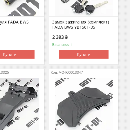
руля FADA BWS
Замок зажигания (комплект)
FADA BWS YB150T-35
2 393 ₴
В наявності
Купити
Купити
13325
MO-Ю0013347