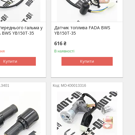
 переднього гальма у
Датчик топлива FADA BWS
A BWS YB150T-35
YB150T-35
616 ₴
ння
В наявності
Купити
Купити
13401
MO-Ю0013316