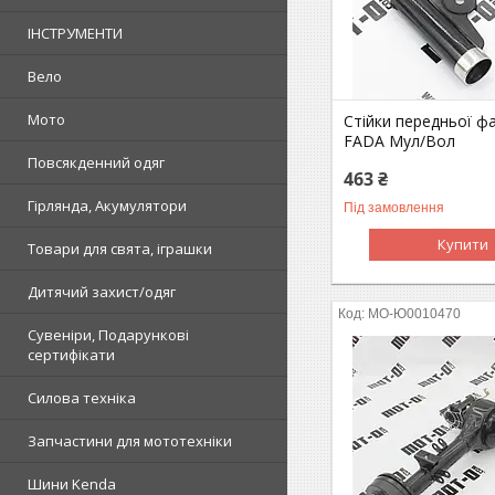
ІНСТРУМЕНТИ
Вело
Мото
Стійки передньої фа
FADA Мул/Вол
Повсякденний одяг
463 ₴
Гірлянда, Акумулятори
Під замовлення
Купити
Товари для свята, іграшки
Дитячий захист/одяг
MO-Ю0010470
Сувеніри, Подарункові
сертифікати
Силова техніка
Запчастини для мототехніки
Шини Kenda