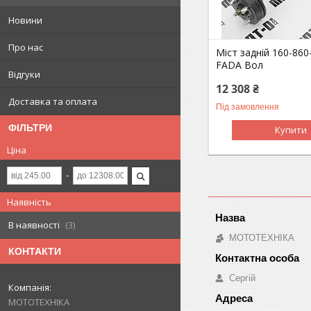
Новини
Про нас
Міст задній 160-860
FADA Вол
Відгуки
12 308 ₴
Доставка та оплата
Під замовлення
ФІЛЬТРИ
Купити
Ціна
Наявність
В наявності
3
МОТОТЕХНІКА
КОНТАКТИ
Сергій
МОТОТЕХНІКА