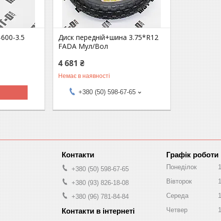
-600-3.5
Диск передній+шина 3.75*R12
FADA Мул/Вол
4 681 ₴
Немає в наявності
+380 (50) 598-67-65
Графік роботи
Понеділок
+380 (50) 598-67-65
Вівторок
+380 (93) 826-18-08
Середа
+380 (96) 781-84-84
Четвер