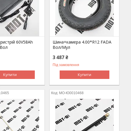
пристрій 60V58Ah
Шина+камера 4.00*R12 FADA
/Вол
Вол/Мул
3 487 ₴
Під замовлення
Купити
Купити
10465
MO-Ю0010468