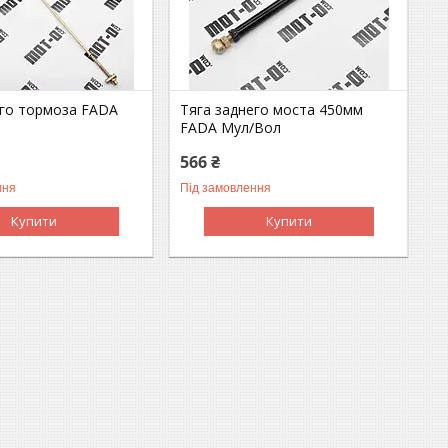
его тормоза FADA
Тяга заднего моста 450мм
FADA Мул/Вол
566 ₴
ння
Під замовлення
Купити
Купити