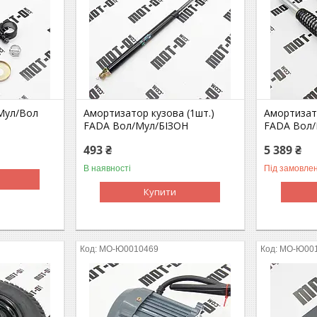
Мул/Вол
Амортизатор кузова (1шт.)
Амортизато
FADA Вол/Мул/БІЗОН
FADA Вол
493 ₴
5 389 ₴
В наявності
Під замовле
Купити
MO-Ю0010469
MO-Ю00