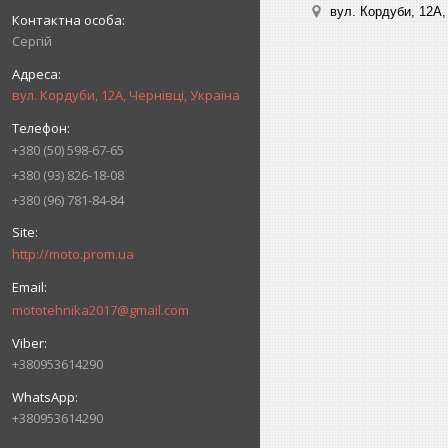
вул. Кордуби, 12А, 
Сергій
вул. Кордуби, 12А, Чернівці, Україна
+380 (50) 598-67-65
+380 (93) 826-18-08
+380 (96) 781-84-84
http://moto.prom.ua
mototehnika2017@gmail.com
+380953614290
+380953614290