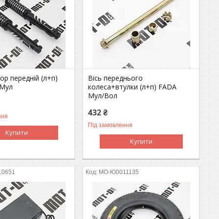
р передній (л+п)
Вісь переднього
/Мул
колеса+втулки (л+п) FADA
Мул/Вол
432 ₴
ння
Під замовлення
Купити
Купити
10651
MO-Ю0011135