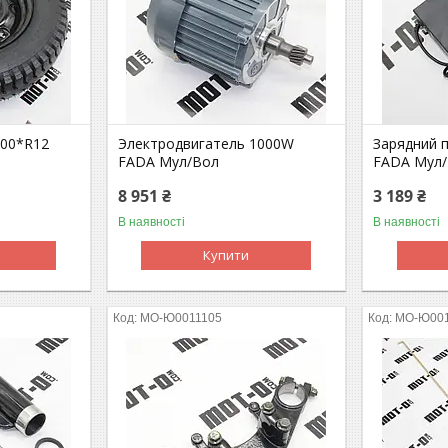
.00*R12
Электродвигатель 1000W
Зарядний 
FADA Мул/Вол
FADA Мул
8 951 ₴
3 189 ₴
В наявності
В наявності
Купити
MO-Ю0011105
MO-Ю00