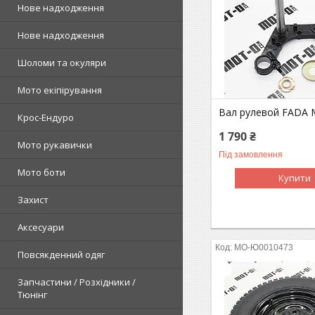
Нове надходження
Нове надходження
Шоломи та окуляри
Мото екіпірування
Вал рулевой FADA 
Крос-Ендуро
1 790 ₴
Мото рукавички
Під замовлення
Мото боти
Купити
Захист
Аксесуари
MO-Ю0010473
Повсякденний одяг
Запчастини / Розхідники /
Тюнінг