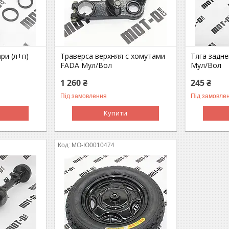
ри (л+п)
Траверса верхняя с хомутами
Тяга задн
FADA Мул/Вол
Мул/Вол
1 260 ₴
245 ₴
Під замовлення
Під замовле
Купити
MO-Ю0010474