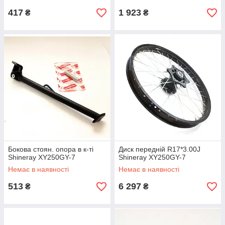
417
1 923
₴
₴
Бокова стоян. опора в к-ті
Диск передній R17*3.00J
Shineray XY250GY-7
Shineray XY250GY-7
Немає в наявності
Немає в наявності
513
6 297
₴
₴