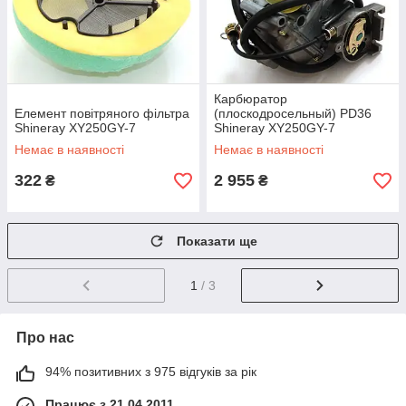
Карбюратор
Елемент повітряного фільтра
(плоскодросельный) PD36
Shineray XY250GY-7
Shineray XY250GY-7
Немає в наявності
Немає в наявності
322
2 955
₴
₴
Показати ще
1
/ 3
Про нас
94% позитивних з 975 відгуків за рік
Працює з 21.04.2011