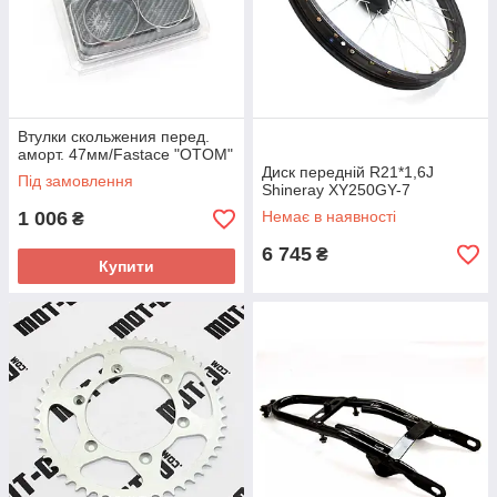
Втулки скольжения перед.
аморт. 47мм/Fastace "OTOM"
Диск передній R21*1,6J
Під замовлення
Shineray XY250GY-7
1 006
Немає в наявності
₴
6 745
₴
Купити