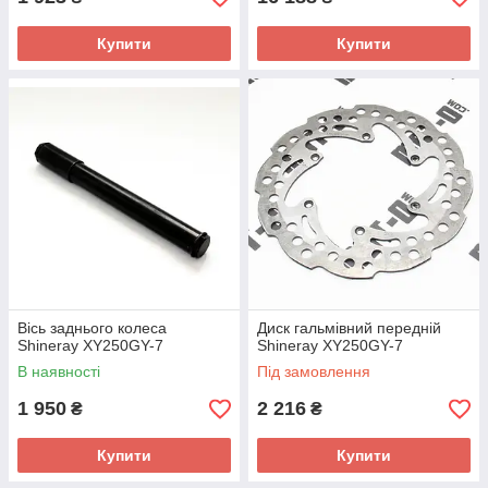
Купити
Купити
Вісь заднього колеса
Диск гальмівний передній
Shineray XY250GY-7
Shineray XY250GY-7
В наявності
Під замовлення
1 950
2 216
₴
₴
Купити
Купити