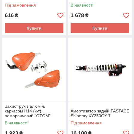
Під замовлення
В наявності
616
1 678
₴
₴
Купити
Купити
Захист рук з алюмін.
каркасом H14 (к-т),
Амортизатор задній FASTACE
помаранчевий "OTOM"
Shineray XY250GY-7
В наявності
Під замовлення
1 923
16 188
₴
₴