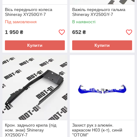
Вісь переднього колеса
Важіль переднього гальма
Shineray XY250GY-7
Shineray XY250GY-7
Під замовлення
В наявності
1 950
652
₴
₴
Купити
Купити
Крон. заднього крила (під
Захист рук з алюмін.
ном. знак) Shineray
каркасом H03 (к-т), синій
XY250GY-7
"OTOM"