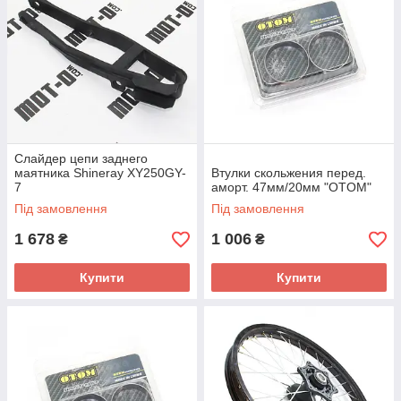
Слайдер цепи заднего
маятника Shineray XY250GY-
Втулки скольжения перед.
7
аморт. 47мм/20мм "OTOM"
Під замовлення
Під замовлення
1 678
1 006
₴
₴
Купити
Купити