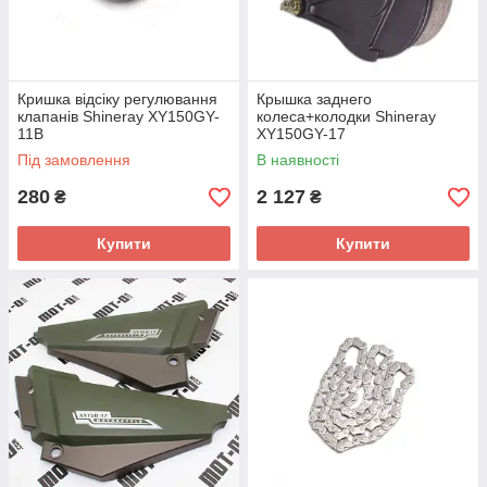
Кришка відсіку регулювання
Крышка заднего
клапанів Shineray XY150GY-
колеса+колодки Shineray
11B
XY150GY-17
Під замовлення
В наявності
280
2 127
₴
₴
Купити
Купити