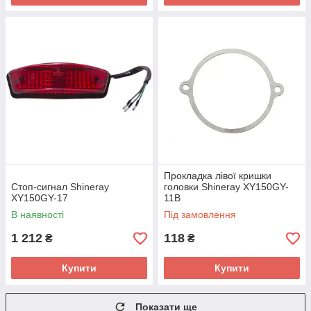
Прокладка лівої кришки
Стоп-сигнал Shineray
головки Shineray XY150GY-
XY150GY-17
11B
В наявності
Під замовлення
1 212
118
₴
₴
Купити
Купити
Показати ще