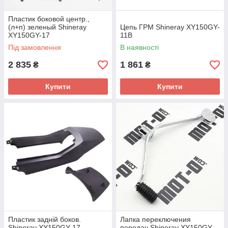
Пластик боковой центр.,
(л+п) зеленый Shineray
Цепь ГРМ Shineray XY150GY-
XY150GY-17
11B
Під замовлення
В наявності
2 835
1 861
₴
₴
Купити
Купити
Пластик задній боков.
Лапка переключения
Shineray XY150GY-17
передач Shineray XY150GY-