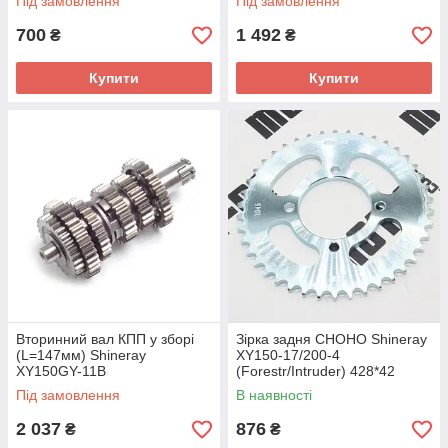
Під замовлення
Під замовлення
700
1 492
₴
₴
Купити
Купити
Вторинний вал КПП у зборі
Зірка задня CHOHO Shineray
(L=147мм) Shineray
XY150-17/200-4
XY150GY-11B
(Forestr/Intruder) 428*42
Під замовлення
В наявності
2 037
876
₴
₴