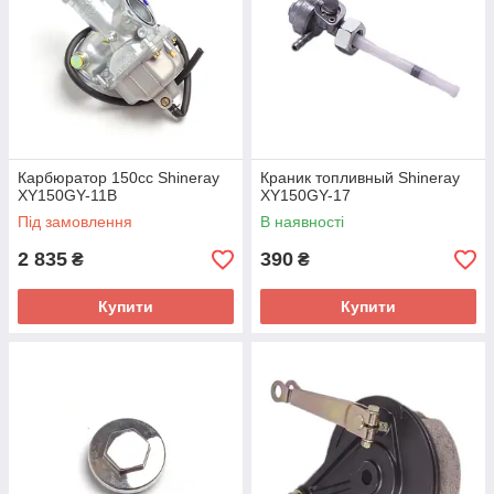
Карбюратор 150сс Shineray
Краник топливный Shineray
XY150GY-11B
XY150GY-17
Під замовлення
В наявності
2 835
390
₴
₴
Купити
Купити