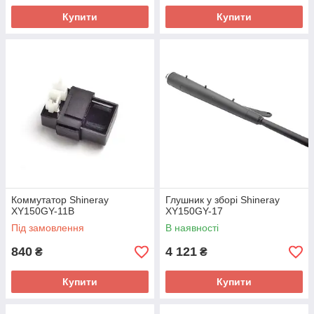
Купити
Купити
Коммутатор Shineray
Глушник у зборі Shineray
XY150GY-11B
XY150GY-17
Під замовлення
В наявності
840
4 121
₴
₴
Купити
Купити