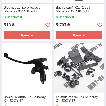
Вісь переднього колеса
Диск задній R18*1,85J
Shineray XY150GY-17
Shineray XY150GY-17
В наявності
В наявності
513
5 707
₴
₴
Купити
Купити
Важіль зчеплення Shineray
Комплект резинок Shineray
XY150GY-17
XY150GY-17