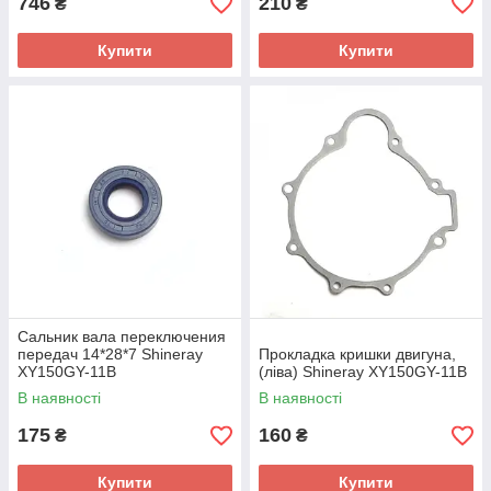
746
210
₴
₴
Купити
Купити
Сальник вала переключения
передач 14*28*7 Shineray
Прокладка кришки двигуна,
XY150GY-11B
(ліва) Shineray XY150GY-11B
В наявності
В наявності
175
160
₴
₴
Купити
Купити