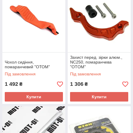
Захист перед. зірки алюм.,
Чохол сидіння,
NC250, помаранчева
помаранчевий "ОТОМ"
"OTOM"
Під замовлення
Під замовлення
1 492
1 306
₴
₴
Купити
Купити