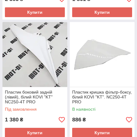
Купити
Купити
Пластик боковий задній
Пластик кришка фільтр-боксу,
(лівий), білий KOVI "KT"
білий KOVI "KT". NC250-4Т
NC250-4Т PRO
PRO
Під замовлення
В наявності
1 380
886
₴
₴
Купити
Купити