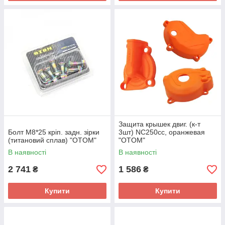
Защита крышек двиг. (к-т
Болт М8*25 кріп. задн. зірки
3шт) NC250cc, оранжевая
(титановий сплав) "OTOM"
"OTOM"
В наявності
В наявності
2 741
1 586
₴
₴
Купити
Купити