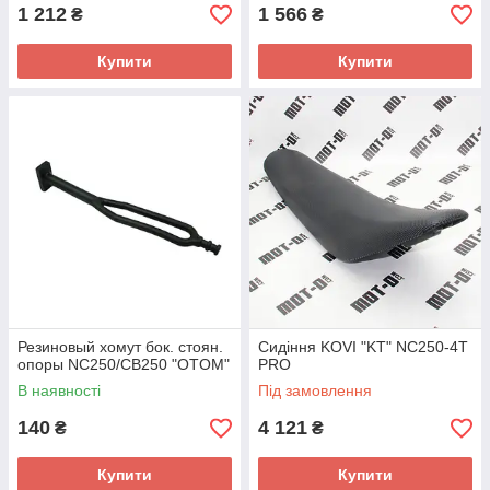
1 212
1 566
₴
₴
Купити
Купити
Резиновый хомут бок. стоян.
Сидіння KOVI "KT" NC250-4Т
опоры NC250/CB250 "OTOM"
PRO
В наявності
Під замовлення
140
4 121
₴
₴
Купити
Купити