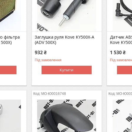
о фільтра
Заглушка руля Kove KY500X-A
Датчик AB
 500X)
(ADV 500X)
Kove KY500
932 ₴
1 530 ₴
Під замовлення
Під замовле
Купити
MO-Ю0016748
MO-Ю00