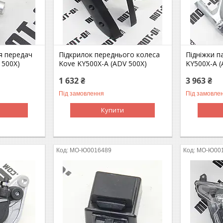
я передач
Підкрилок переднього колеса
Підніжки п
 500X)
Kove KY500X-A (ADV 500X)
KY500X-A (
1 632 ₴
3 963 ₴
Під замовлення
Під замовле
Купити
MO-Ю0016489
MO-Ю00