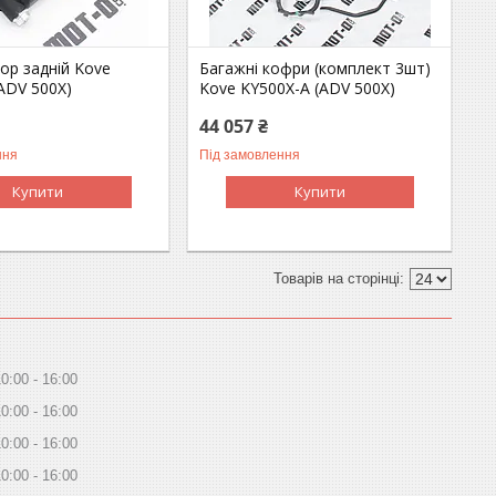
ор задній Kove
Багажні кофри (комплект 3шт)
ADV 500X)
Kove KY500X-A (ADV 500X)
44 057 ₴
ння
Під замовлення
Купити
Купити
10:00
16:00
10:00
16:00
10:00
16:00
10:00
16:00