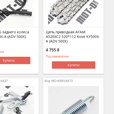
S заднего колеса
Цепь приводная AFAM
X-A (ADV 500X)
A520XC2 520*112 Kove KY500X-
A (ADV 500X)
4 755 ₴
ння
Під замовлення
Купити
Купити
16437
MO-Ю0016473