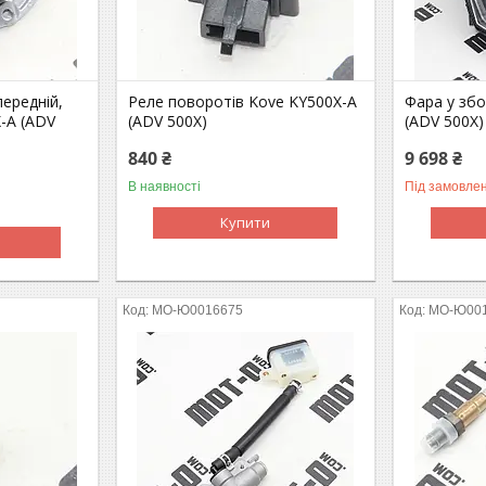
передній,
Реле поворотів Kove KY500X-A
Фара у збо
-A (ADV
(ADV 500X)
(ADV 500X)
840 ₴
9 698 ₴
В наявності
Під замовле
Купити
MO-Ю0016675
MO-Ю00