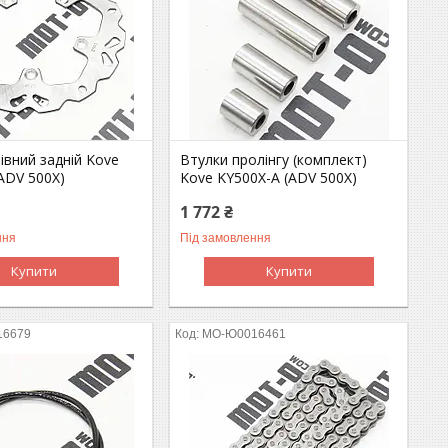
івний задній Kove
Втулки пролінгу (комплект)
ADV 500X)
Kove KY500X-A (ADV 500X)
1 772 ₴
ння
Під замовлення
Купити
Купити
16679
MO-Ю0016461