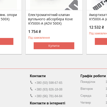
янк. опори
Електромагнітний клапан
Амортизат
 500X)
вугільного абсорбера Kove
KY500X-A (
KY500X-A (ADV 500X)
12 532 ₴
1 754 ₴
Під замовле
Під замовлення
Купити
Графік роботи
Понеділок
+380 (50) 598-67-65
Вівторок
+380 (93) 826-18-08
Середа
+380 (96) 781-84-84
Четвер