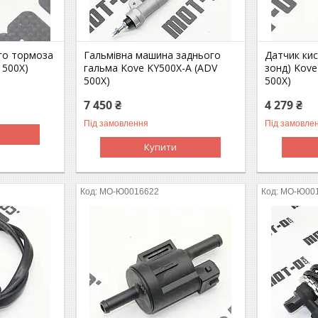
го тормоза
Гальмівна машина заднього
Датчик ки
 500X)
гальма Kove KY500X-A (ADV
зонд) Kove
500X)
500X)
7 450 ₴
4 279 ₴
Під замовлення
Під замовле
Купити
MO-Ю0016622
MO-Ю00