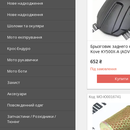
Нове надходження
Нове надходження
Шоломи та окуляри
Мото екіпірування
Брызговик заднего 
Крос-Ендуро
Kove KY500X-A (ADV
Мото рукавички
652 ₴
Під замовлення
Мото боти
Купити
Захист
Аксесуари
MO-Ю0016741
Повсякденний одяг
Запчастини / Розхідники /
Тюнінг