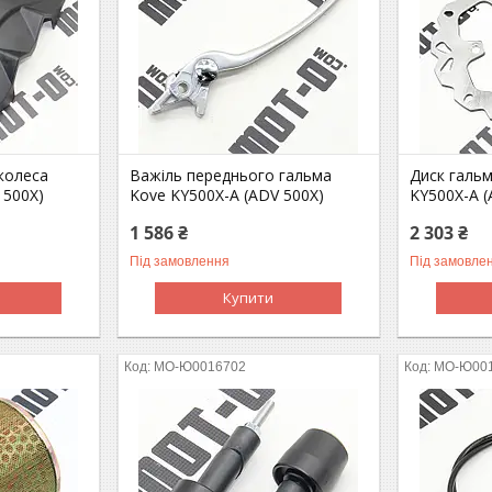
колеса
Важіль переднього гальма
Диск гальм
 500X)
Kove KY500X-A (ADV 500X)
KY500X-A (
1 586 ₴
2 303 ₴
Під замовлення
Під замовле
Купити
MO-Ю0016702
MO-Ю00