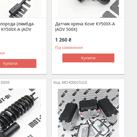
слорода (лямбда-
Датчик крена Kove KY500X-A
 KY500X-A (ADV
(ADV 500X)
1 260 ₴
Під замовлення
ння
Купити
Купити
16509
MO-Ю0015116