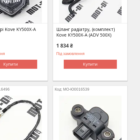
рі Kove KY500X-A
Шланг радіатру, (комплект)
Kove KY500X-A (ADV 500X)
1 834 ₴
ння
Під замовлення
Купити
Купити
16496
MO-Ю0016539