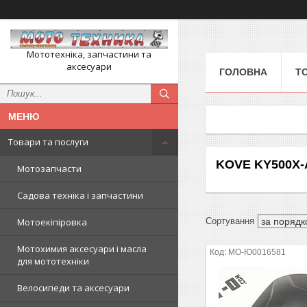
Мототехніка, запчастини та
аксесуари
ГОЛОВНА
Т
Товари та послуги
KOVE KY500X-A
Мотозапчасти
Садова техніка і запчастини
Мотоекіпіровка
Мотохимия аксесуари і масла
MO-Ю0016581
для мототехніки
Велосипеди та аксесуари