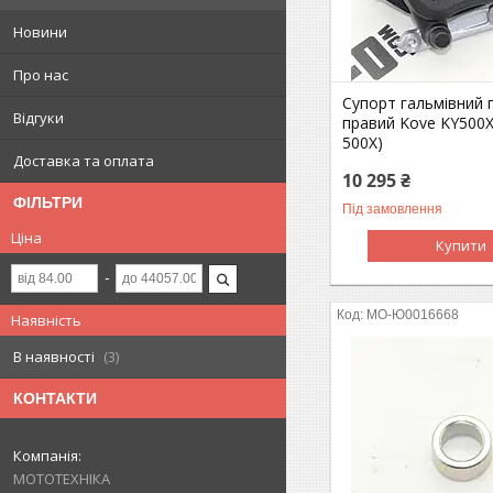
Новини
Про нас
Супорт гальмівний 
Відгуки
правий Kove KY500X
500X)
Доставка та оплата
10 295 ₴
ФІЛЬТРИ
Під замовлення
Ціна
Купити
MO-Ю0016668
Наявність
В наявності
3
КОНТАКТИ
МОТОТЕХНІКА