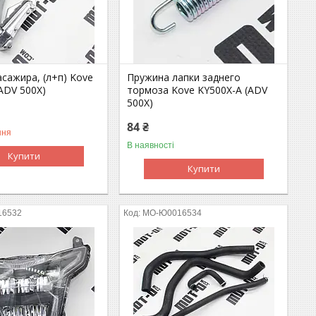
асажира, (л+п) Kove
Пружина лапки заднего
ADV 500X)
тормоза Kove KY500X-A (ADV
500X)
84 ₴
ння
В наявності
Купити
Купити
16532
MO-Ю0016534