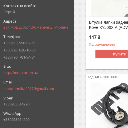
Сергій
Втулка лапки задне
вул. Кордуби, 12А, Чернівці, Україна
Kove KY500X-A (ADV
147 ₴
+380 (50) 598-67-65
Під замовлення
+380 (93) 826-18-08
Купити
+380 (96) 781-84-84
http://moto.prom.ua
MO-Ю0016681
mototehnika2017@gmail.com
+380953614290
+380953614290