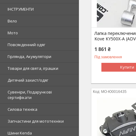
ІНСТРУМЕНТИ
Вело
Мото
Лапка переключени
Kove KY500X-A (ADV
Повсякденний одяг
1 861 ₴
Гірлянда, Акумулятори
Під замовлення
Купити
Товари для свята, іграшки
Дитячий захист/одяг
Сувеніри, Подарункові
MO-Ю0016435
сертифікати
Силова техніка
Запчастини для мототехніки
Шини Kenda