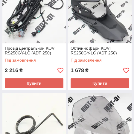
Провід центральний KOVI
Обтічник фари KOVI
RS250GY-LC (ADT 250)
RS250GY-LC (ADT 250)
Під замовлення
Під замовлення
2 216
1 678
₴
₴
Купити
Купити