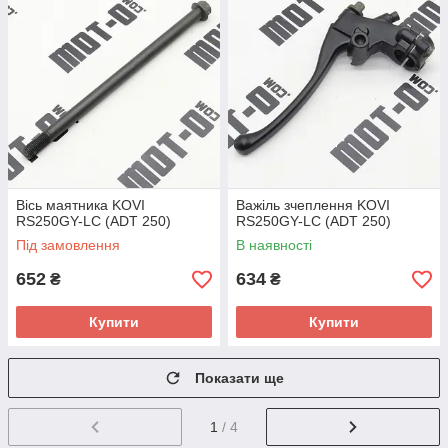
Вісь маятника KOVI
Важіль зчеплення KOVI
RS250GY-LC (ADT 250)
RS250GY-LC (ADT 250)
Під замовлення
В наявності
652
634
₴
₴
Купити
Купити
Показати ще
1
/ 4