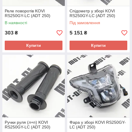
Реле поворотів KOVI
Спідометр у зборі KOVI
RS250GY-LC (ADT 250)
RS250GY-LC (ADT 250)
В наявності
Під замовлення
303
5 151
₴
₴
Купити
Купити
Ручки руля (л+п) KOVI
Фара у зборі KOVI RS250GY-
RS250GY-LC (ADT 250)
LC (ADT 250)