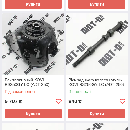
Купити
Купити
Бак топливный KOVI
Вісь заднього колеса+втулки
RS250GY-LC (ADT 250)
KOVI RS250GY-LC (ADT 250)
Під замовлення
В наявності
5 707
840
₴
₴
Купити
Купити