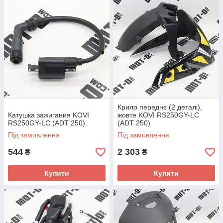
Крило переднє (2 деталі),
Катушка зажигания KOVI
жовте KOVI RS250GY-LC
RS250GY-LC (ADT 250)
(ADT 250)
Під замовлення
Під замовлення
544
2 303
₴
₴
Купити
Купити