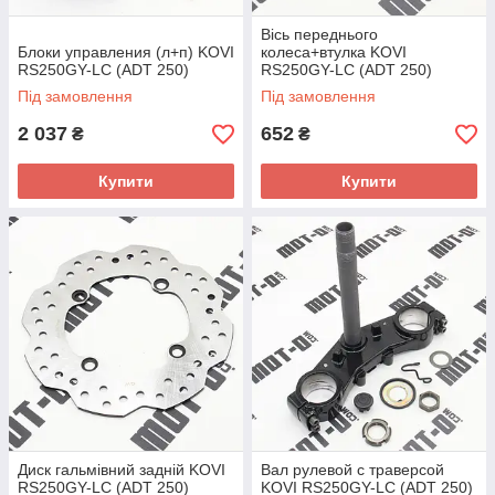
Вісь переднього
Блоки управления (л+п) KOVI
колеса+втулка KOVI
RS250GY-LC (ADT 250)
RS250GY-LC (ADT 250)
Під замовлення
Під замовлення
2 037
652
₴
₴
Купити
Купити
Диск гальмівний задній KOVI
Вал рулевой с траверсой
RS250GY-LC (ADT 250)
KOVI RS250GY-LC (ADT 250)