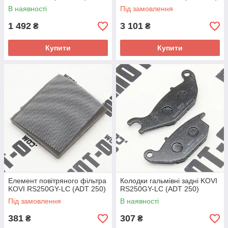
В наявності
Під замовлення
1 492
3 101
₴
₴
Купити
Купити
Елемент повітряного фільтра
Колодки гальмівні задні KOVI
KOVI RS250GY-LC (ADT 250)
RS250GY-LC (ADT 250)
Під замовлення
В наявності
381
307
₴
₴