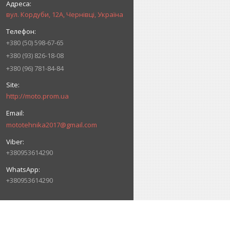
вул. Кордуби, 12А, Чернівці, Україна
+380 (50) 598-67-65
+380 (93) 826-18-08
+380 (96) 781-84-84
http://moto.prom.ua
mototehnika2017@gmail.com
+380953614290
+380953614290