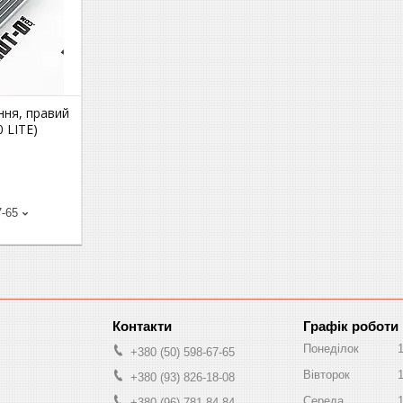
ння, правий
 LITE)
7-65
Графік роботи
Понеділок
+380 (50) 598-67-65
Вівторок
+380 (93) 826-18-08
Середа
+380 (96) 781-84-84