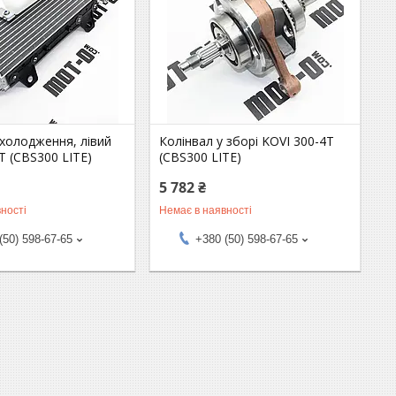
холодження, лівий
Колінвал у зборі KOVI 300-4Т
T (CBS300 LITE)
(СВS300 LITE)
5 782 ₴
ності
Немає в наявності
(50) 598-67-65
+380 (50) 598-67-65