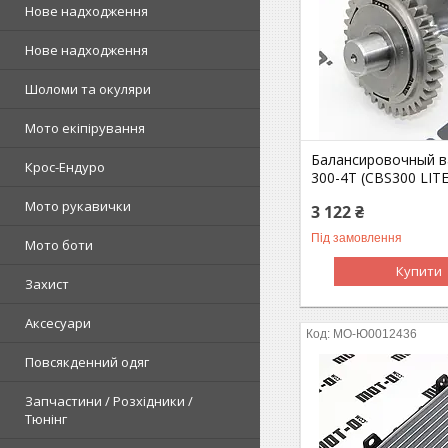
Нове надходження
Нове надходження
Шоломи та окуляри
Мото екіпірування
Балансировочный в
Крос-Ендуро
300-4Т (CBS300 LITE
Мото рукавички
3 122 ₴
Під замовлення
Мото боти
Купити
Захист
Аксесуари
MO-Ю0012436
Повсякденний одяг
Запчастини / Розхідники /
Тюнінг