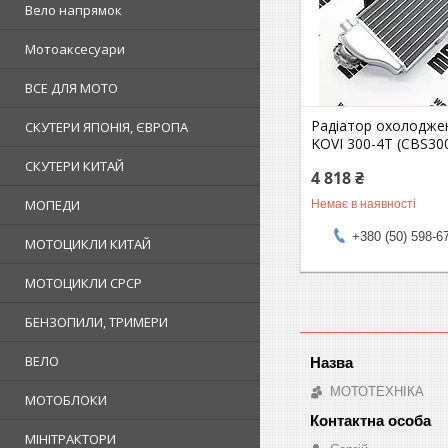
Вело напрямок
Мотоаксесуари
ВСЕ ДЛЯ МОТО
Радіатор охолодже
СКУТЕРИ ЯПОНІЯ, ЄВРОПА
KOVI 300-4T (CBS300
СКУТЕРИ КИТАЙ
4 818 ₴
МОПЕДИ
Немає в наявності
+380 (50) 598-6
МОТОЦИКЛИ КИТАЙ
МОТОЦИКЛИ СРСР
БЕНЗОПИЛИ, ТРИМЕРИ
ВЕЛО
МОТОТЕХНІКА
МОТОБЛОКИ
МІНІТРАКТОРИ