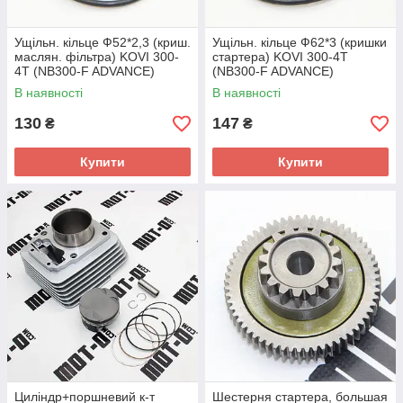
Ущільн. кільце Ф52*2,3 (криш.
Ущільн. кільце Ф62*3 (кришки
маслян. фільтра) KOVI 300-
стартера) KOVI 300-4T
4T (NB300-F ADVANCE)
(NB300-F ADVANCE)
В наявності
В наявності
130
147
₴
₴
Купити
Купити
Циліндр+поршневий к-т
Шестерня стартера, большая