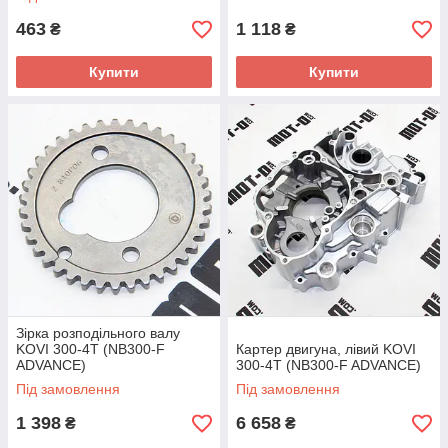
463
1 118
₴
₴
Купити
Купити
Зірка розподільного валу
KOVI 300-4T (NB300-F
Картер двигуна, лівий KOVI
ADVANCE)
300-4T (NB300-F ADVANCE)
Під замовлення
Під замовлення
1 398
6 658
₴
₴