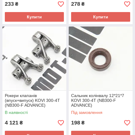
233
278
₴
₴
Купити
Купити
Рокери клапанів
Сальник колінвалу 12*21*7
(впуск+випуск) KOVI 300-4T
KOVI 300-4T (NB300-F
(NB300-F ADVANCE)
ADVANCE)
В наявності
Під замовлення
4 121
198
₴
₴