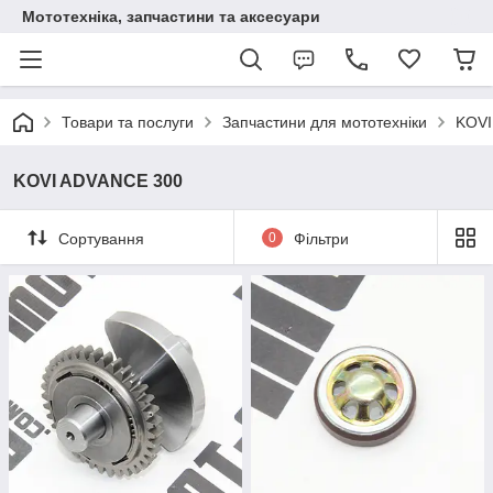
Мототехніка, запчастини та аксесуари
Товари та послуги
Запчастини для мототехніки
KOVI
KOVI ADVANCE 300
Сортування
0
Фільтри