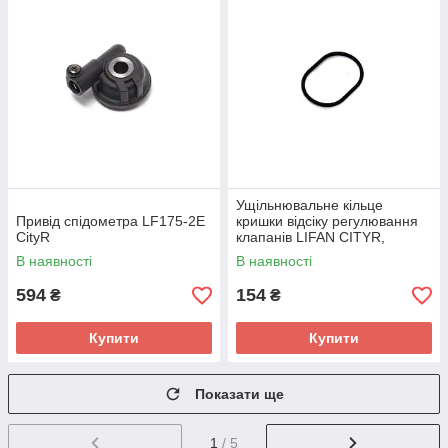
Ущільнювальне кільце
Привід спідометра LF175-2E
кришки відсіку регулювання
CityR
клапанів LIFAN CITYR,
SR200, BTR
В наявності
В наявності
594
154
₴
₴
Купити
Купити
Показати ще
1
/ 5