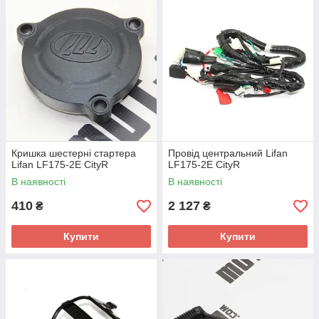
Кришка шестерні стартера
Провід центральний Lifan
Lifan LF175-2E CityR
LF175-2E CityR
В наявності
В наявності
410
2 127
₴
₴
Купити
Купити