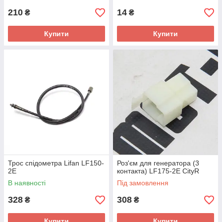
210
14
₴
₴
Купити
Купити
Трос спідометра Lifan LF150-
Роз'єм для генератора (3
2E
контакта) LF175-2E CityR
В наявності
Під замовлення
328
308
₴
₴
Купити
Купити