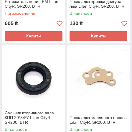
Натяжитель цепи ГРМ Lifan
Прокладка кришки двигуна
CityR, SR200, BTR
ліва Lifan CityR, SR200, BTR
Під замовлення
В наявності
605
130
₴
₴
Купити
Купити
Сальник вторичного вала
КПП 20*34*7 Lifan CityR,
Прокладка масляного насоса
SR200, BTR
Lifan CityR, SR200, BTR
В наявності
В наявності