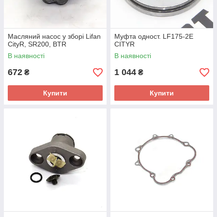
Масляний насос у зборі Lifan
Муфта одност. LF175-2E
CityR, SR200, BTR
CITYR
В наявності
В наявності
672
1 044
₴
₴
Купити
Купити