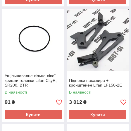
Ущільнювалне кільце лівої
кришки головки Lifan CityR,
Підніжки пасажира +
SR200, BTR
кронштейен Lifan LF150-2E
В наявності
В наявності
91
3 012
₴
₴
Купити
Купити