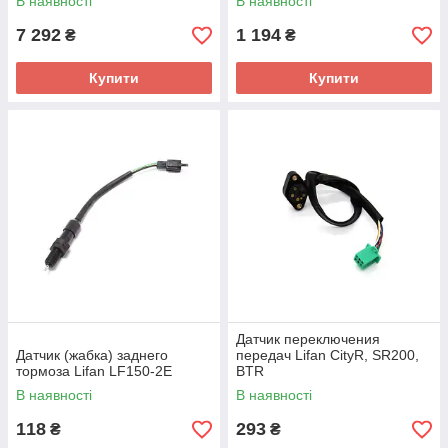
В наявності
В наявності
7 292
1 194
₴
₴
Купити
Купити
Датчик переключения
Датчик (жабка) заднего
передач Lifan CityR, SR200,
тормоза Lifan LF150-2E
BTR
В наявності
В наявності
118
293
₴
₴