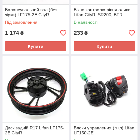
Балансувальний вал (без
Вікно контролю рівня оливи
зірки) LF175-2E CityR
Lifan CityR, SR200, BTR
Під замовлення
В наявності
1 174
233
₴
₴
Купити
Купити
Диск задній R17 Lifan LF175-
Блоки управления (п+л) Lifan
2E CityR
LF150-2E