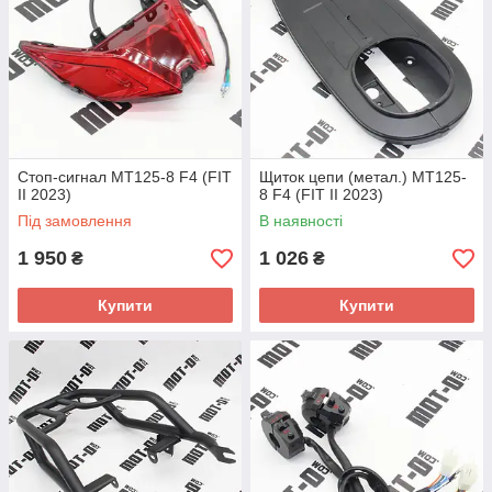
Стоп-сигнал МТ125-8 F4 (FIT
Щиток цепи (метал.) МТ125-
II 2023)
8 F4 (FIT II 2023)
Під замовлення
В наявності
1 950
1 026
₴
₴
Купити
Купити