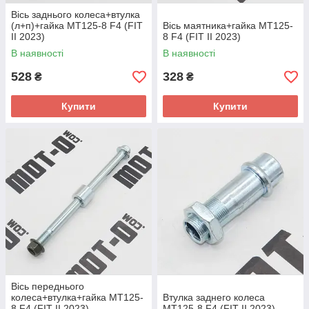
Вісь заднього колеса+втулка
(л+п)+гайка МТ125-8 F4 (FIT
Вісь маятника+гайка МТ125-
II 2023)
8 F4 (FIT II 2023)
В наявності
В наявності
528
328
₴
₴
Купити
Купити
Вісь переднього
колеса+втулка+гайка МТ125-
Втулка заднего колеса
8 F4 (FIT II 2023)
МТ125-8 F4 (FIT II 2023)