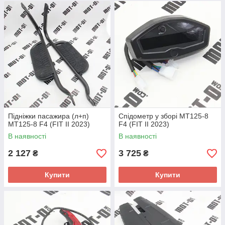
Підніжки пасажира (л+п)
Спідометр у зборі МТ125-8
МТ125-8 F4 (FIT II 2023)
F4 (FIT II 2023)
В наявності
В наявності
2 127
3 725
₴
₴
Купити
Купити