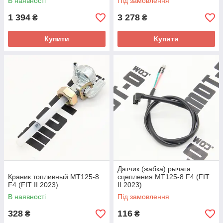
В наявності
Під замовлення
1 394
3 278
₴
₴
Купити
Купити
Датчик (жабка) рычага
Краник топливный МТ125-8
сцепления МТ125-8 F4 (FIT
F4 (FIT II 2023)
II 2023)
В наявності
Під замовлення
328
116
₴
₴