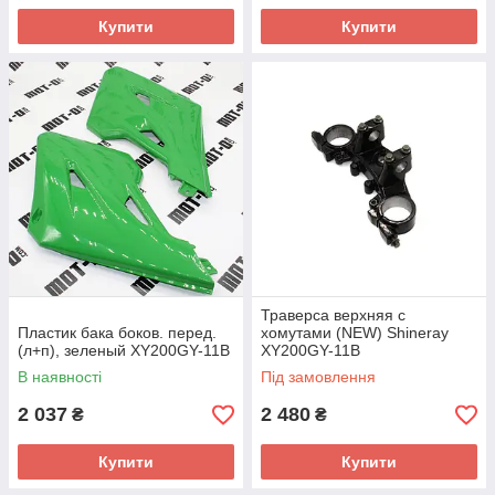
Купити
Купити
Траверса верхняя с
Пластик бака боков. перед.
хомутами (NEW) Shineray
(л+п), зеленый XY200GY-11B
XY200GY-11B
В наявності
Під замовлення
2 037
2 480
₴
₴
Купити
Купити