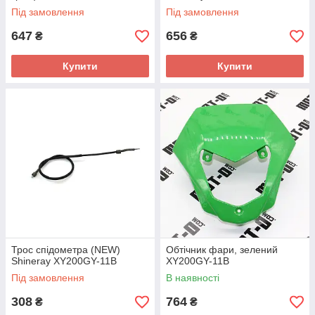
Під замовлення
Під замовлення
647
656
₴
₴
Купити
Купити
Трос спідометра (NEW)
Обтічник фари, зелений
Shineray XY200GY-11B
XY200GY-11B
Під замовлення
В наявності
308
764
₴
₴