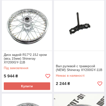
Диск задній R17*2.15J хром
(вісь 15мм) Shineray
XY200GY-11B
Вал рулевой с траверсой
Під замовлення
(NEW) Shineray XY200GY-11B
5 944
Немає в наявності
₴
2 244
₴
Купити