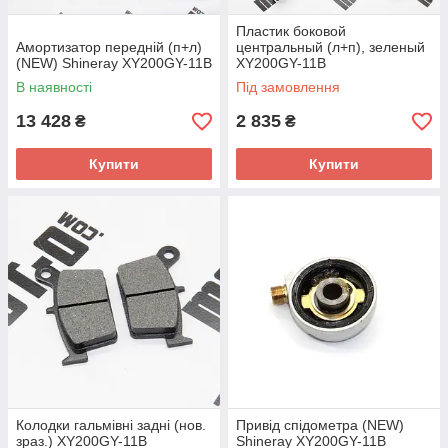
Пластик боковой
Амортизатор передній (п+л)
центральный (л+п), зеленый
(NEW) Shineray XY200GY-11B
XY200GY-11B
В наявності
Під замовлення
13 428
2 835
₴
₴
Купити
Купити
Колодки гальмівні задні (нов.
Привід спідометра (NEW)
зраз.) XY200GY-11B
Shineray XY200GY-11B