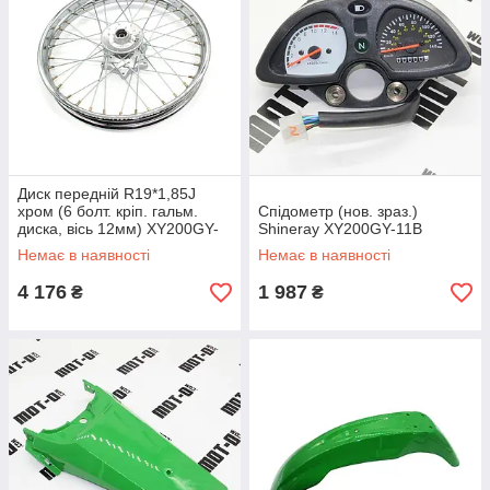
Диск передній R19*1,85J
хром (6 болт. кріп. гальм.
Спідометр (нов. зраз.)
диска, вісь 12мм) XY200GY-
Shineray XY200GY-11B
11В
Немає в наявності
Немає в наявності
4 176
1 987
₴
₴