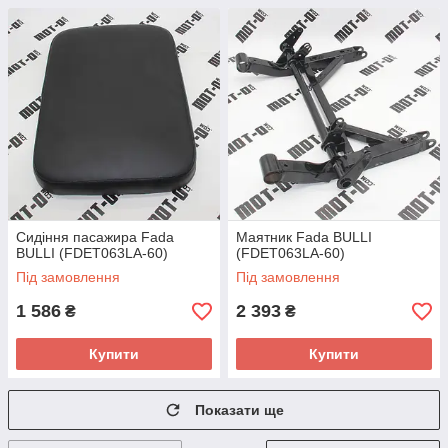
Сидіння пасажира Fada
Маятник Fada BULLI
BULLI (FDET063LA-60)
(FDET063LA-60)
Під замовлення
Під замовлення
1 586
2 393
₴
₴
Купити
Купити
Показати ще