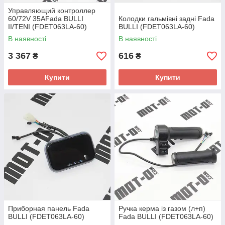
Управляющий контроллер
60/72V 35AFada BULLI
Колодки гальмівні задні Fada
II/TENI (FDET063LA-60)
BULLI (FDET063LA-60)
В наявності
В наявності
3 367
616
₴
₴
Купити
Купити
Приборная панель Fada
Ручка керма із газом (л+п)
BULLI (FDET063LA-60)
Fada BULLI (FDET063LA-60)