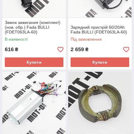
Замок зажигания (комплект)
(нов. обр.) Fada BULLI
Зарядний пристрій 60/20Ah
(FDET063LA-60)
Fada BULLI (FDET063LA-60)
В наявності
Під замовлення
616
2 659
₴
₴
Купити
Купити