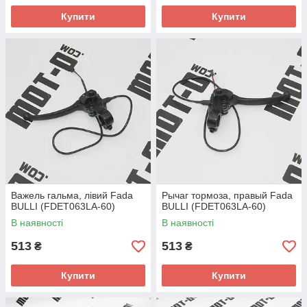
Купити
Купити
Важель гальма, лівий Fada
Рычаг тормоза, правый Fada
BULLI (FDET063LA-60)
BULLI (FDET063LA-60)
В наявності
В наявності
513
513
₴
₴
Купити
Купити