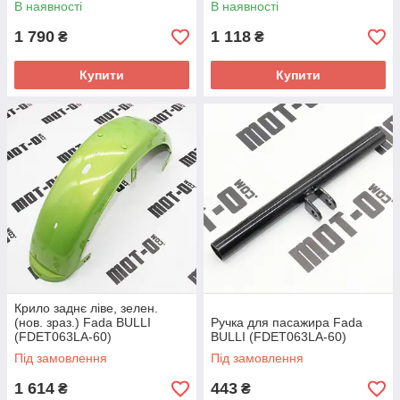
В наявності
В наявності
1 790
1 118
₴
₴
Купити
Купити
Крило заднє ліве, зелен.
(нов. зраз.) Fada BULLI
Ручка для пасажира Fada
(FDET063LA-60)
BULLI (FDET063LA-60)
Під замовлення
Під замовлення
1 614
443
₴
₴