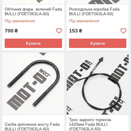
Обтічник фари, зелений Fada
Розподільна коробка Fada
BULLI (FDET063LA-60)
BULLI (FDET063LA-60)
Під замовлення
Під замовлення
700
153
₴
₴
Купити
Купити
Трос заднего тормоза
Скоба кріплення мосту Fada
1420мм Fada BULLI
BULLI (FDET063LA-60)
(FDET063LA-60)