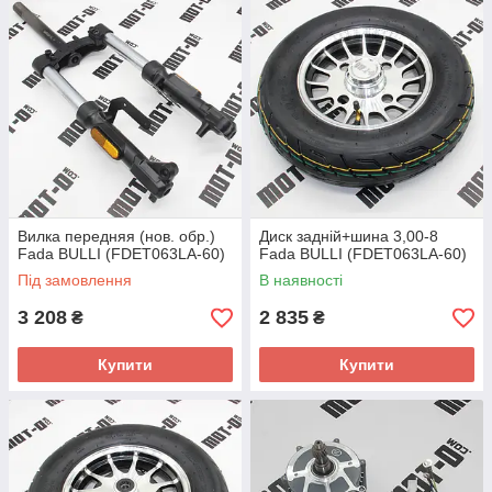
Вилка передняя (нов. обр.)
Диск задній+шина 3,00-8
Fada BULLI (FDET063LA-60)
Fada BULLI (FDET063LA-60)
Під замовлення
В наявності
3 208
2 835
₴
₴
Купити
Купити