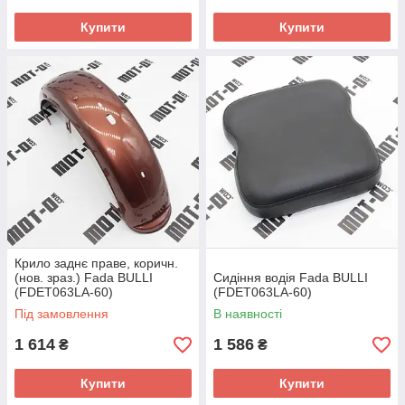
Купити
Купити
Крило заднє праве, коричн.
(нов. зраз.) Fada BULLI
Сидіння водія Fada BULLI
(FDET063LA-60)
(FDET063LA-60)
Під замовлення
В наявності
1 614
1 586
₴
₴
Купити
Купити