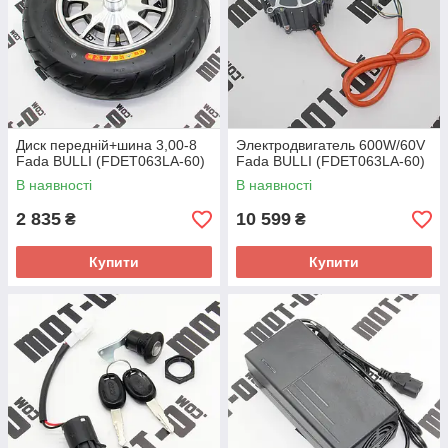
Диск передній+шина 3,00-8
Электродвигатель 600W/60V
Fada BULLI (FDET063LA-60)
Fada BULLI (FDET063LA-60)
В наявності
В наявності
2 835
10 599
₴
₴
Купити
Купити