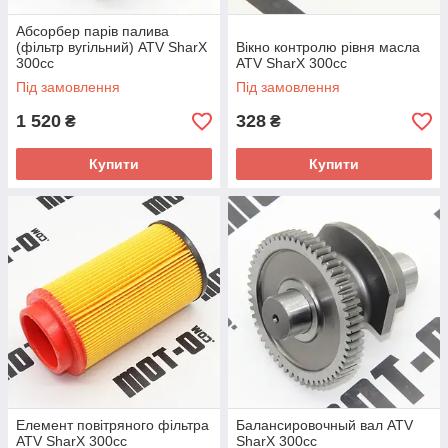
Абсорбер парів палива
(фільтр вугільний) ATV SharX
Вікно контролю рівня масла
300сс
ATV SharX 300сс
Під замовлення
Під замовлення
1 520
328
₴
₴
Купити
Купити
Елемент повітряного фільтра
Балансировочный вал ATV
ATV SharX 300сс
SharX 300сс