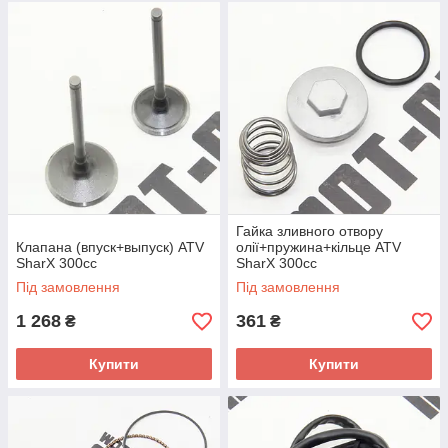
Гайка зливного отвору
Клапана (впуск+выпуск) ATV
олії+пружина+кільце ATV
SharX 300сс
SharX 300сс
Під замовлення
Під замовлення
1 268
361
₴
₴
Купити
Купити