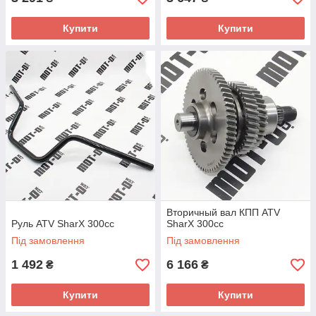
Купити
Купити
Вторичный вал КПП ATV
Руль ATV SharX 300сс
SharX 300сс
Під замовлення
Під замовлення
1 492
6 166
₴
₴
Купити
Купити