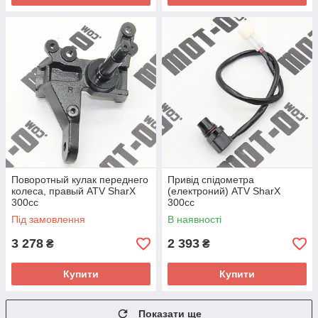
Поворотный кулак переднего
Привід спідометра
колеса, правый ATV SharX
(електроний) ATV SharX
300сс
300сс
Під замовлення
В наявності
3 278
2 393
₴
₴
Купити
Купити
Показати ще