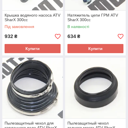
Крышка водяного насоса ATV
Натяжитель цепи ГРМ ATV
SharX 300сс
SharX 300сс
Під замовлення
В наявності
932
634
₴
₴
Купити
Купити
Пылезащитный чехол для
Пылезащитный чехол
карданного вала ATV SharX
заднего моста ATV SharX