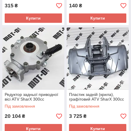
315
140
₴
₴
Купити
Купити
Редуктор задньої приводної
Пластик задній (крила),
вісі ATV SharX 300сс
графітовий ATV SharX 300сс
Під замовлення
Під замовлення
20 104
3 725
₴
₴
Купити
Купити