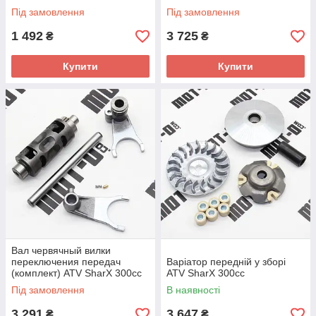
Під замовлення
Під замовлення
1 492
3 725
₴
₴
Купити
Купити
Вал червячный вилки
переключения передач
Варіатор передній у зборі
(комплект) ATV SharX 300сс
ATV SharX 300сс
Під замовлення
В наявності
3 291
3 647
₴
₴