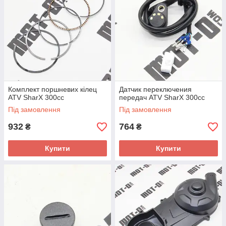
Комплект поршневих кілец
Датчик переключения
ATV SharX 300сс
передач ATV SharX 300сс
Під замовлення
Під замовлення
932
764
₴
₴
Купити
Купити