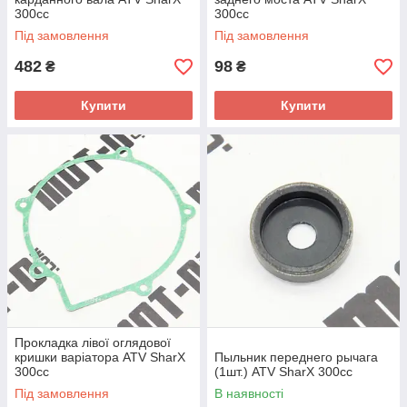
300сс
300сс
Під замовлення
Під замовлення
482
98
₴
₴
Купити
Купити
Прокладка лівої оглядової
кришки варіатора ATV SharX
Пыльник переднего рычага
300сс
(1шт.) ATV SharX 300сс
Під замовлення
В наявності