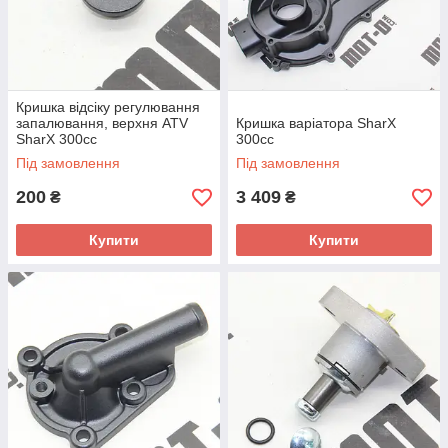
Кришка відсіку регулювання
запалювання, верхня ATV
Кришка варіатора SharX
SharX 300сс
300cc
Під замовлення
Під замовлення
200
3 409
₴
₴
Купити
Купити