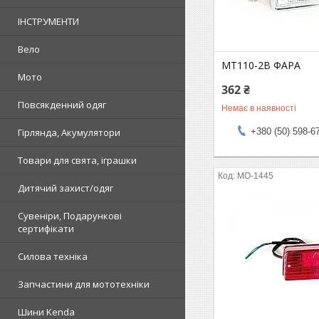
ІНСТРУМЕНТИ
Вело
MT110-2B ФАРА
Мото
362 ₴
Повсякденний одяг
Немає в наявності
Гірлянда, Акумулятори
+380 (50) 598-6
Товари для свята, іграшки
MO-1445
Дитячий захист/одяг
Сувеніри, Подарункові
сертифікати
Силова техніка
Запчастини для мототехніки
Шини Kenda