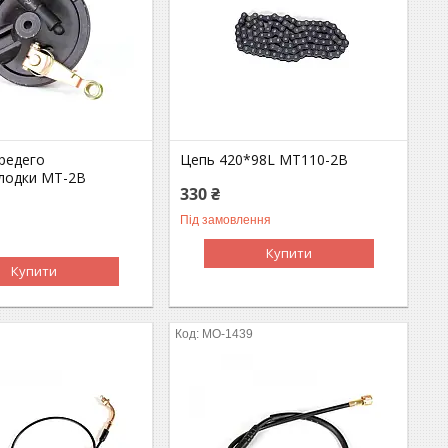
редего
Цепь 420*98L МТ110-2В
лодки МТ-2В
330 ₴
Під замовлення
Купити
Купити
MO-1439