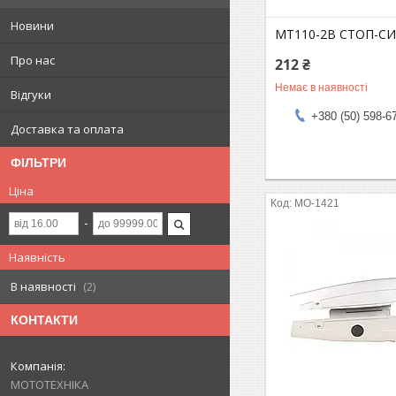
Новини
MT110-2B СТОП-С
Про нас
212 ₴
Немає в наявності
Відгуки
+380 (50) 598-6
Доставка та оплата
ФІЛЬТРИ
Ціна
MO-1421
Наявність
В наявності
2
КОНТАКТИ
МОТОТЕХНІКА