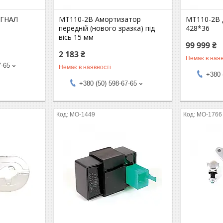
ИГНАЛ
MT110-2B Амортизатор
MT110-2B 
передній (нового зразка) під
428*36
вісь 15 мм
99 999 ₴
2 183 ₴
Немає в наяв
7-65
Немає в наявності
+380 
+380 (50) 598-67-65
MO-1449
MO-1766