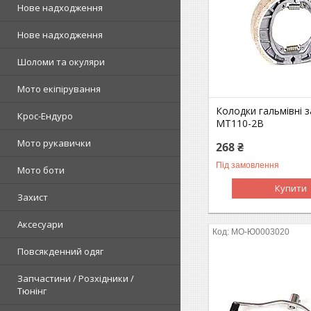
Нове надходження
Нове надходження
Шоломи та окуляри
Мото екіпірування
Колодки гальмівні з
Крос-Ендуро
МТ110-2В
Мото рукавички
268 ₴
Під замовлення
Мото боти
Купити
Захист
Аксесуари
MO-Ю0003020
Повсякденний одяг
Запчастини / Розхідники /
Тюнінг