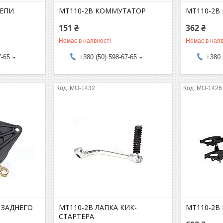
ЦЕПИ
MT110-2B КОММУТАТОР
MT110-2B
151 ₴
362 ₴
Немає в наявності
Немає в наяв
7-65
+380 (50) 598-67-65
+380 
MO-1432
MO-1426
 ЗАДНЕГО
MT110-2B ЛАПКА КИК-
MT110-2B
И
СТАРТЕРА