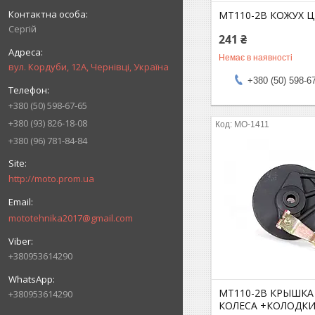
MT110-2B КОЖУХ 
Сергій
241 ₴
Немає в наявності
вул. Кордуби, 12А, Чернівці, Україна
+380 (50) 598-6
+380 (50) 598-67-65
+380 (93) 826-18-08
MO-1411
+380 (96) 781-84-84
http://moto.prom.ua
mototehnika2017@gmail.com
+380953614290
MT110-2B КРЫШКА
+380953614290
КОЛЕСА +КОЛОДК