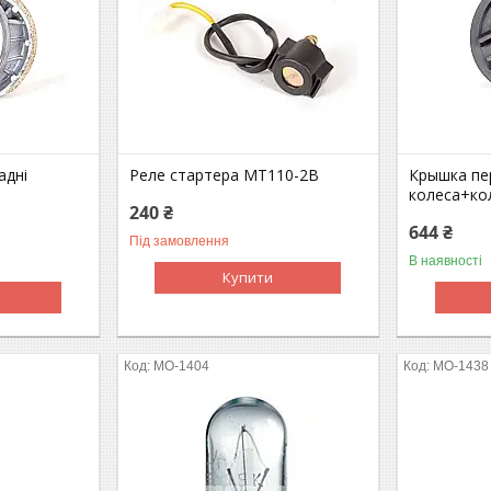
адні
Реле стартера МТ110-2В
Крышка пе
колеса+ко
240 ₴
644 ₴
Під замовлення
В наявності
Купити
MO-1404
MO-1438