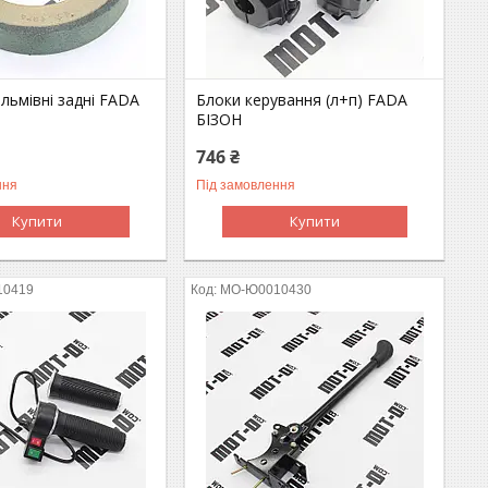
льмівні задні FADA
Блоки керування (л+п) FADA
БІЗОН
746 ₴
ння
Під замовлення
Купити
Купити
10419
MO-Ю0010430