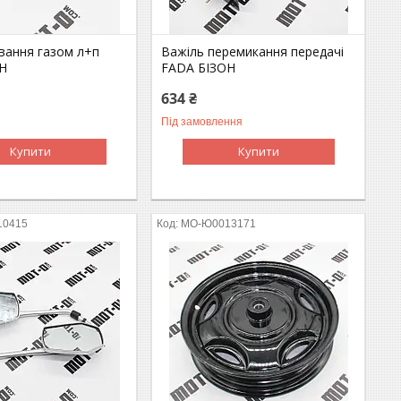
вання газом л+п
Важіль перемикання передачі
Н
FADA БІЗОН
634 ₴
Під замовлення
Купити
Купити
10415
MO-Ю0013171