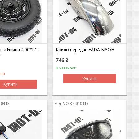
дній+шина 4.00*R12
Крило переднє FADA БІЗОН
Н
746 ₴
В наявності
ння
Купити
Купити
10413
MO-Ю0010417