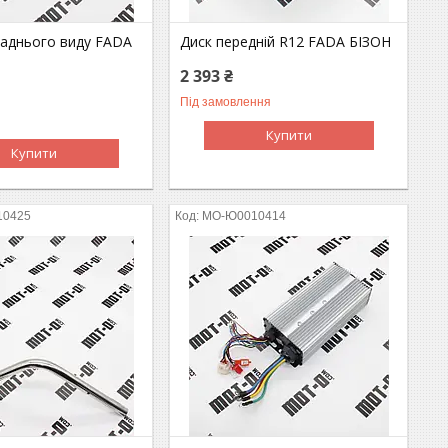
заднього виду FADA
Диск передній R12 FADA БІЗОН
2 393 ₴
Під замовлення
Купити
Купити
10425
MO-Ю0010414