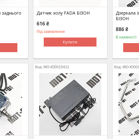
н заднього
Датчик холу FADA БІЗОН
Дзеркала 
БІЗОН
616 ₴
886 ₴
Під замовлення
В наявності
Купити
MO-Ю0010411
MO-Ю00