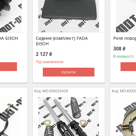
DA БІЗОН
Сидіння (комплект) FADA
Реле пово
БІЗОН
308 ₴
2 127 ₴
В наявності
Під замовлення
Купити
MO-Ю0010418
MO-Ю00