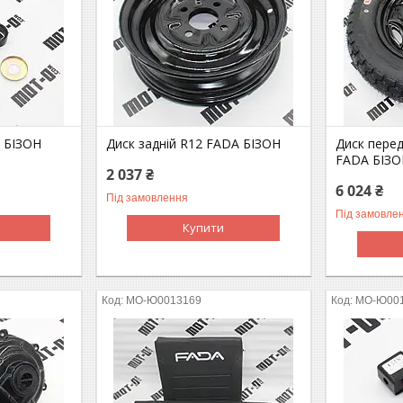
 БІЗОН
Диск задній R12 FADA БІЗОН
Диск пере
FADA БІЗО
2 037 ₴
6 024 ₴
Під замовлення
Під замовле
Купити
MO-Ю0013169
MO-Ю00