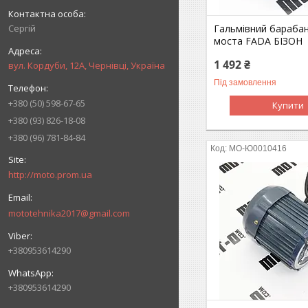
Сергій
Гальмівний бараба
моста FADA БІЗОН
1 492 ₴
вул. Кордуби, 12А, Чернівці, Україна
Під замовлення
+380 (50) 598-67-65
Купити
+380 (93) 826-18-08
+380 (96) 781-84-84
MO-Ю0010416
http://moto.prom.ua
mototehnika2017@gmail.com
+380953614290
+380953614290