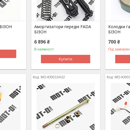
 БІЗОН
Амортизатори передні FADA
Колодки га
БІЗОН
БІЗОН
6 896 ₴
700 ₴
В наявності
Під замовле
Купити
MO-Ю0010432
MO-Ю00