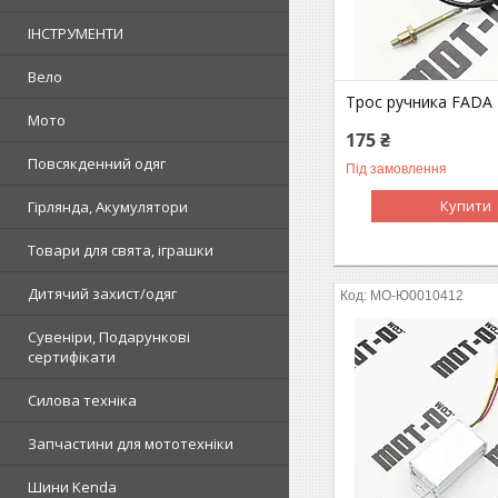
ІНСТРУМЕНТИ
Вело
Трос ручника FADA
Мото
175 ₴
Повсякденний одяг
Під замовлення
Купити
Гірлянда, Акумулятори
Товари для свята, іграшки
Дитячий захист/одяг
MO-Ю0010412
Сувеніри, Подарункові
сертифікати
Силова техніка
Запчастини для мототехніки
Шини Kenda