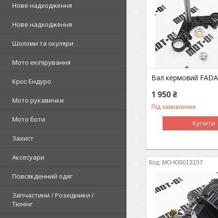
Нове надходження
Нове надходження
Шоломи та окуляри
Мото екіпірування
Вал кермовий FADA
Крос-Ендуро
1 950 ₴
Мото рукавички
Під замовлення
Мото боти
Купити
Захист
Аксесуари
MO-Ю0013157
Повсякденний одяг
Запчастини / Розхідники /
Тюнінг