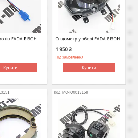
ротів FADA БІЗОН
Спідометр у зборі FADA БІЗОН
1 950 ₴
Під замовлення
Купити
Купити
13151
MO-Ю0013158