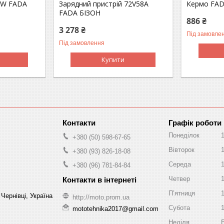
0W FADA
Зарядний пристрій 72V58A
Кермо FAD
FADA БІЗОН
886 ₴
3 278 ₴
Під замовле
Під замовлення
Купити
Графік роботи
Понеділок
+380 (50) 598-67-65
Вівторок
+380 (93) 826-18-08
Середа
+380 (96) 781-84-84
Четвер
Пʼятниця
Чернівці, Україна
http://moto.prom.ua
Субота
mototehnika2017@gmail.com
Неділя