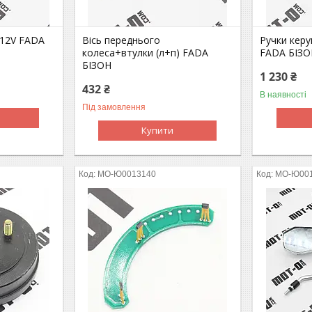
 12V FADA
Вісь переднього
Ручки керу
колеса+втулки (л+п) FADA
FADA БІЗО
БІЗОН
1 230 ₴
432 ₴
В наявності
Під замовлення
Купити
MO-Ю0013140
MO-Ю00