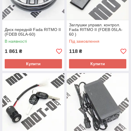
Заглушки управл. контрол.
Диск передній Fada RITMO II
Fada RITMO II (FDEB 05LA-
(FDEB 05LA-60)
60 )
В наявності
Під замовлення
1 861
118
₴
₴
Купити
Купити