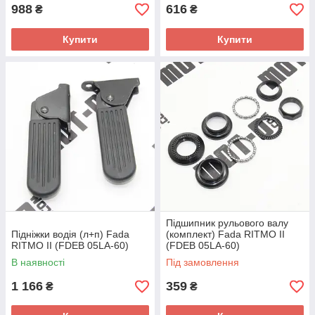
988
616
₴
₴
Купити
Купити
Підшипник рульового валу
Підніжки водія (л+п) Fada
(комплект) Fada RITMO II
RITMO II (FDEB 05LA-60)
(FDEB 05LA-60)
В наявності
Під замовлення
1 166
359
₴
₴