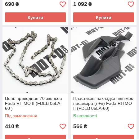
690
1 092
₴
₴
Купити
Купити
Цепь приводная 70 звеньев
Пластикові накладки підніжок
Fada RITMO II (FDEB 05LA-
пасажира (л+п) Fada RITMO
60 )
II (FDEB 05LA-60)
Під замовлення
В наявності
410
566
₴
₴