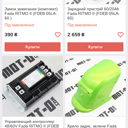
Замок зажигания (комплект)
Зарядний пристрій 60/20Ah
Fada RITMO II (FDEB 05LA-
Fada RITMO II (FDEB 05LA-
60 )
60)
Під замовлення
Під замовлення
390
2 659
₴
₴
Купити
Купити
Управляющий контроллер
48/60V Fada RITMO II (FDEB
Крило заднє, зелене Fada