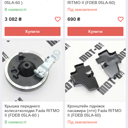
05LA-60 )
RITMO II (FDEB 05LA-60)
В наявності
Під замовлення
3 082
690
₴
₴
Купити
Купити
Крышка переднего
Кронштейн підніжок
колеса+колодки Fada RITMO
пасажира (л+п) Fada RITMO
II (FDEB 05LA-60 )
II (FDEB 05LA-60)
В наявності
Під замовлення