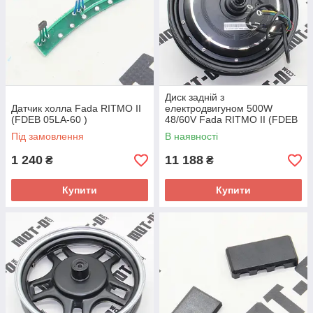
Диск задній з
Датчик холла Fada RITMO II
електродвигуном 500W
(FDEB 05LA-60 )
48/60V Fada RITMO II (FDEB
05LA-60)
Під замовлення
В наявності
1 240
11 188
₴
₴
Купити
Купити