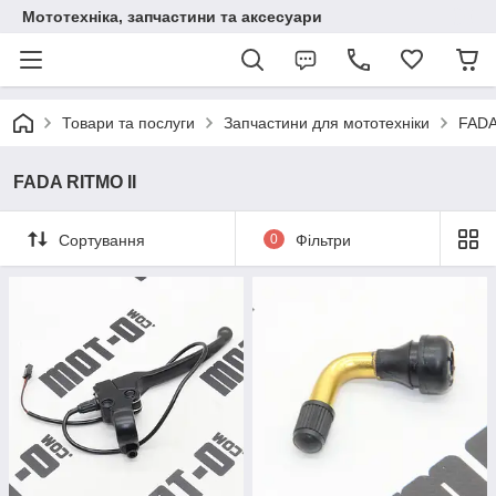
Мототехніка, запчастини та аксесуари
Товари та послуги
Запчастини для мототехніки
FADA
FADA RITMO II
Сортування
0
Фільтри