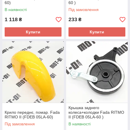
60)
60 )
В наявності
Під замовлення
1 118
233
₴
₴
Купити
Купити
Крышка заднего
Крило переднє, помар. Fada
колеса+колодки Fada RITMO
RITMO II (FDEB 05LA-60)
II (FDEB 05LA-60 )
Під замовлення
В наявності