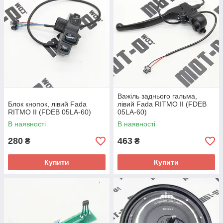
Важіль заднього гальма,
Блок кнопок, лівий Fada
лівий Fada RITMO II (FDEB
RITMO II (FDEB 05LA-60)
05LA-60)
В наявності
В наявності
280
463
₴
₴
Купити
Купити