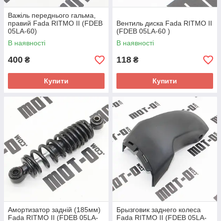
Важіль переднього гальма,
правий Fada RITMO II (FDEB
Вентиль диска Fada RITMO II
05LA-60)
(FDEB 05LA-60 )
В наявності
В наявності
400
118
₴
₴
Купити
Купити
Амортизатор задній (185мм)
Брызговик заднего колеса
Fada RITMO II (FDEB 05LA-
Fada RITMO II (FDEB 05LA-