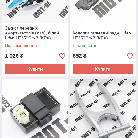
Захист передніх
амортизаторів (л+п), білий
Колодки гальмівні задні Lifan
Lifan LF250GY-3 (KPX)
LF250GY-3 (KPX)
Під замовлення
В наявності
1 026
652
₴
₴
Купити
Купити