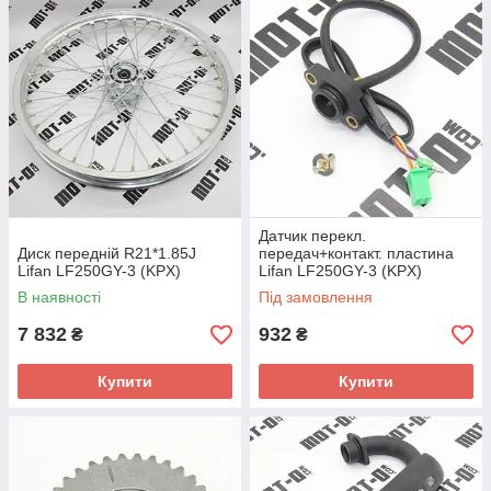
Датчик перекл.
Диск передній R21*1.85J
передач+контакт. пластина
Lifan LF250GY-3 (KPX)
Lifan LF250GY-3 (KPX)
В наявності
Під замовлення
7 832
932
₴
₴
Купити
Купити