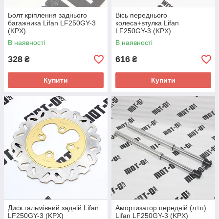
Болт кріплення заднього
Вісь переднього
багажника Lifan LF250GY-3
колеса+втулка Lifan
(KPX)
LF250GY-3 (KPX)
В наявності
В наявності
328
616
₴
₴
Купити
Купити
Диск гальмівний задній Lifan
Амортизатор передній (л+п)
LF250GY-3 (KPX)
Lifan LF250GY-3 (KPX)