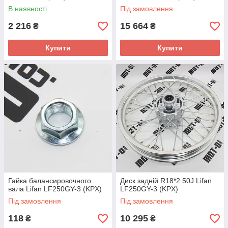
В наявності
Під замовлення
2 216
15 664
₴
₴
Купити
Купити
Гайка балансировочного
Диск задній R18*2.50J Lifan
вала Lifan LF250GY-3 (KPX)
LF250GY-3 (KPX)
Під замовлення
Під замовлення
118
10 295
₴
₴