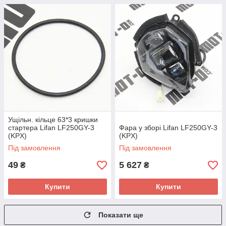
Ущільн. кільце 63*3 кришки
стартера Lifan LF250GY-3
Фара у зборі Lifan LF250GY-3
(KPX)
(KPX)
Під замовлення
Під замовлення
49
5 627
₴
₴
Купити
Купити
Показати ще