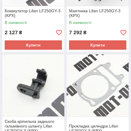
Коммутатор Lifan LF250GY-3
Маятника Lifan LF250GY-3
(KPX)
(KPX)
В наявності
В наявності
2 127
7 292
₴
₴
Купити
Купити
Скоба кріпильна заднього
гальмівного шлангу Lifan
Прокладка циліндра Lifan
LF250GY-3 (KPX)
LF250GY-3 (KPX)