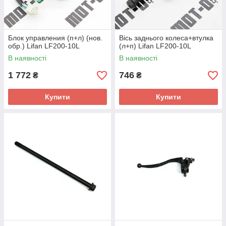
Блок управления (п+л) (нов.
Вісь заднього колеса+втулка
обр.) Lifan LF200-10L
(л+п) Lifan LF200-10L
В наявності
В наявності
1 772
746
₴
₴
Купити
Купити