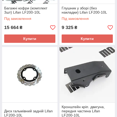
Багажні кофри (комплект
Глушник у зборі (без
3шт) Lifan LF200-10L
накладки) Lifan LF200-10L
Під замовлення
Під замовлення
15 664
9 325
₴
₴
Купити
Купити
Кронштейн кріп. двигуна,
Диск гальмівний задній Lifan
передня частина Lifan
LF200-10L
LF200-10L