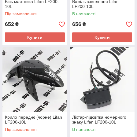
Вісь маятника Lifan LF200-
Важіль зчеплення Lifan
10L
LF200-10L
Під замовлення
В наявності
652
656
₴
₴
Купити
Купити
Крило переднє (чорне) Lifan
Ліхтар-підсвітка номерного
LF200-10L
знаку Lifan LF200-10L
Під замовлення
В наявності