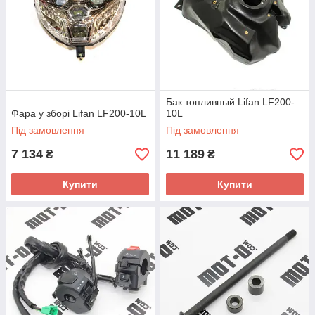
Бак топливный Lifan LF200-
Фара у зборі Lifan LF200-10L
10L
Під замовлення
Під замовлення
7 134
11 189
₴
₴
Купити
Купити