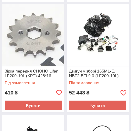
Зірка передня CHOHO Lifan
Двигун у зборі 165ML-E,
LF200-10L (KPT) 428*16
NBF2 EFI 9.0 (LF200-10L)
Під замовлення
Під замовлення
410
52 448
₴
₴
Купити
Купити