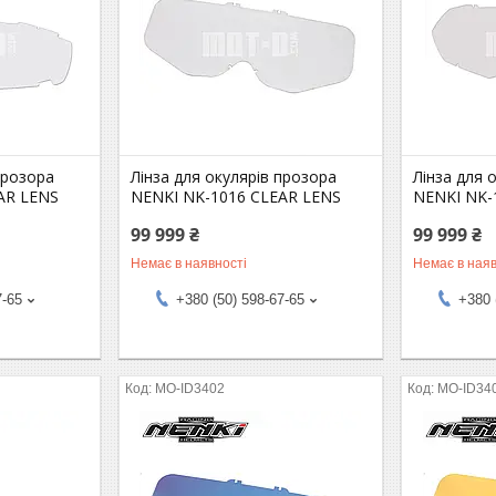
прозора
Лінза для окулярів прозора
Лінза для 
AR LENS
NENKI NK-1016 CLEAR LENS
NENKI NK-
99 999 ₴
99 999 ₴
Немає в наявності
Немає в наяв
7-65
+380 (50) 598-67-65
+380 
MO-ID3402
MO-ID34