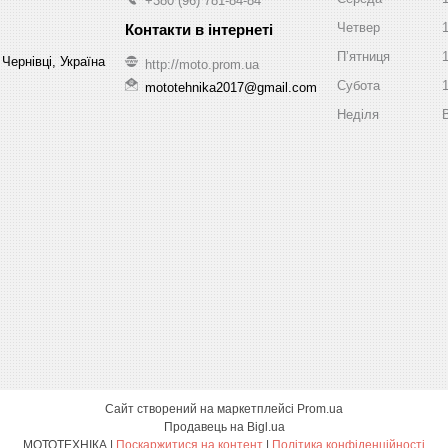
+380 (96) 781-84-84
Четвер
Пʼятниця
Чернівці, Україна
http://moto.prom.ua
Субота
mototehnika2017@gmail.com
Неділя
Сайт створений на маркетплейсі
Prom.ua
Продавець на Bigl.ua
МОТОТЕХНІКА |
Поскаржитися на контент
|
Політика конфіденційності