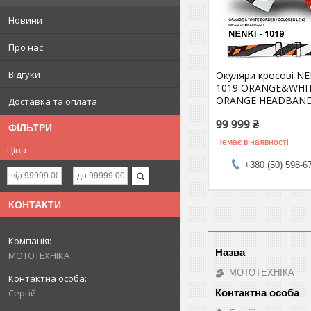
Новини
Про нас
Відгуки
Окуляри кросові NE
1019 ORANGE&WHI
ORANGE HEADBAN
Доставка та оплата
99 999 ₴
ФІЛЬТРИ
Немає в наявності
Ціна
+380 (50) 598-6
КОНТАКТИ
МОТОТЕХНІКА
МОТОТЕХНІКА
Сергій