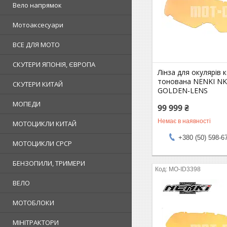
Вело напрямок
Мотоаксесуари
ВСЕ ДЛЯ МОТО
СКУТЕРИ ЯПОНІЯ, ЄВРОПА
Лінза для окулярів
тонована NENKI NK
СКУТЕРИ КИТАЙ
GOLDEN-LENS
МОПЕДИ
99 999 ₴
Немає в наявності
МОТОЦИКЛИ КИТАЙ
+380 (50) 598-6
МОТОЦИКЛИ СРСР
БЕНЗОПИЛИ, ТРИМЕРИ
MO-ID3398
ВЕЛО
МОТОБЛОКИ
МІНІТРАКТОРИ