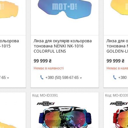
 кольорова
Лінза для окулярів кольорова
Лінза для 
-1015
тонована NENKI NK-1016
тонована 
COLORFUL LENS
GOLDEN-L
99 999 ₴
99 999 ₴
Немає в наявності
Немає в наяв
7-65
+380 (50) 598-67-65
+380 
MO-ID3391
MO-ID33