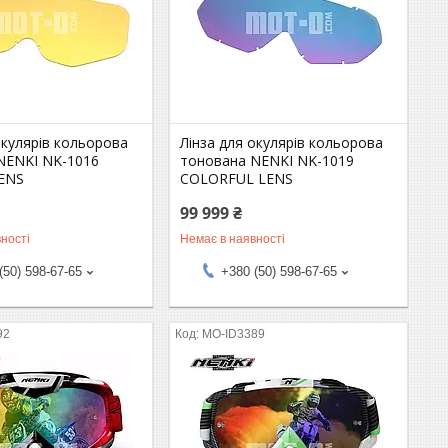
окулярів кольорова
Лінза для окулярів кольорова
NENKI NK-1016
тонована NENKI NK-1019
ENS
COLORFUL LENS
99 999 ₴
ності
Немає в наявності
(50) 598-67-65
+380 (50) 598-67-65
92
MO-ID3389