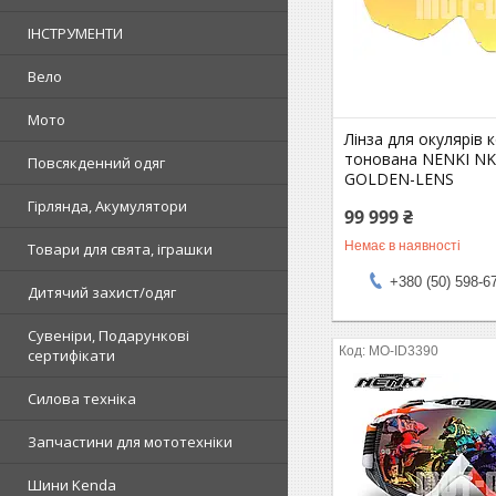
ІНСТРУМЕНТИ
Вело
Мото
Лінза для окулярів
тонована NENKI NK
Повсякденний одяг
GOLDEN-LENS
Гірлянда, Акумулятори
99 999 ₴
Немає в наявності
Товари для свята, іграшки
+380 (50) 598-6
Дитячий захист/одяг
Сувеніри, Подарункові
MO-ID3390
сертифікати
Силова техніка
Запчастини для мототехніки
Шини Kenda