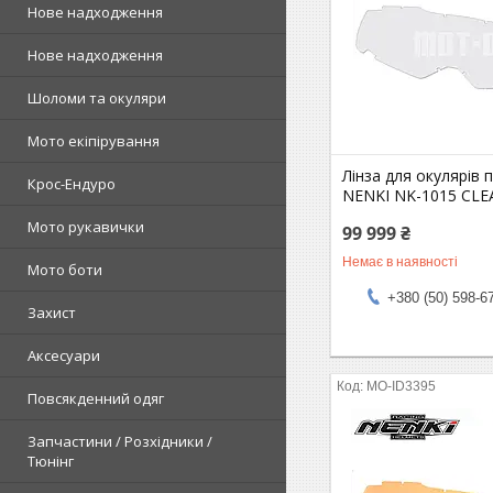
Нове надходження
Нове надходження
Шоломи та окуляри
Мото екіпірування
Лінза для окулярів 
Крос-Ендуро
NENKI NK-1015 CLE
Мото рукавички
99 999 ₴
Немає в наявності
Мото боти
+380 (50) 598-6
Захист
Аксесуари
MO-ID3395
Повсякденний одяг
Запчастини / Розхідники /
Тюнінг