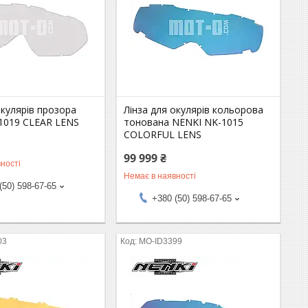
окулярів прозора
Лінза для окулярів кольорова
1019 CLEAR LENS
тонована NENKI NK-1015
COLORFUL LENS
99 999 ₴
ності
Немає в наявності
(50) 598-67-65
+380 (50) 598-67-65
03
MO-ID3399