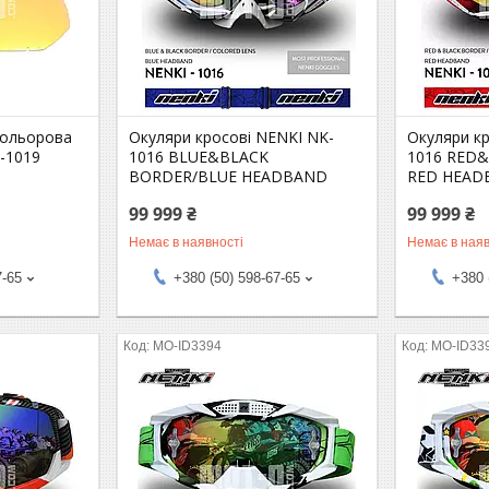
 кольорова
Окуляри кросові NENKI NK-
Окуляри к
-1019
1016 BLUE&BLACK
1016 RED
BORDER/BLUE HEADBAND
RED HEAD
99 999 ₴
99 999 ₴
Немає в наявності
Немає в наяв
7-65
+380 (50) 598-67-65
+380 
MO-ID3394
MO-ID33