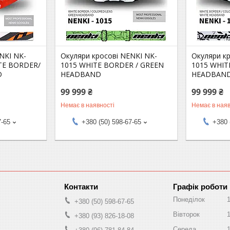
NKI NK-
Окуляри кросові NENKI NK-
Окуляри к
TE BORDER/
1015 WHITE BORDER / GREEN
1015 WHI
D
HEADBAND
HEADBAN
99 999 ₴
99 999 ₴
Немає в наявності
Немає в наяв
7-65
+380 (50) 598-67-65
+380 
Графік роботи
Понеділок
+380 (50) 598-67-65
Вівторок
+380 (93) 826-18-08
Середа