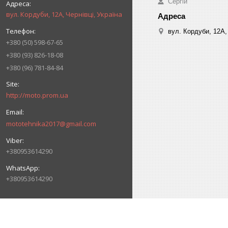
Сергій
вул. Кордуби, 12А, Чернівці, Україна
вул. Кордуби, 12А, 
+380 (50) 598-67-65
+380 (93) 826-18-08
+380 (96) 781-84-84
http://moto.prom.ua
mototehnika2017@gmail.com
+380953614290
+380953614290