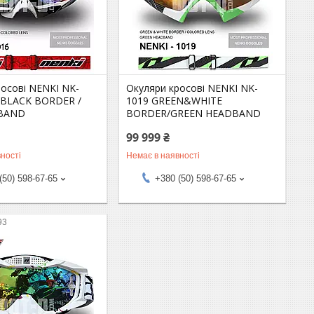
росові NENKI NK-
Окуляри кросові NENKI NK-
&BLACK BORDER /
1019 GREEN&WHITE
BAND
BORDER/GREEN HEADBAND
99 999 ₴
ності
Немає в наявності
(50) 598-67-65
+380 (50) 598-67-65
93