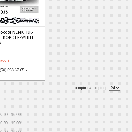
росові NENKI NK-
TE BORDER/WHITE
D
ності
(50) 598-67-65
10:00
16:00
10:00
16:00
10:00
16:00