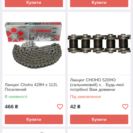
Купити
Купити
Ланцюг СHOHO 520HO
Ланцюг Choho 428H x 112L
(сальниковий) х... Будь-якої
Посилений
потрібної Вам довжини
В наявності
Під замовлення
466
42
₴
₴
Купити
Купити