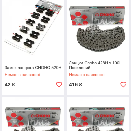
Ланцюг Choho 428H x 100L
Замок ланцюга CHOHO 520H
Посилений
Немає в наявності
Немає в наявності
42
416
₴
₴