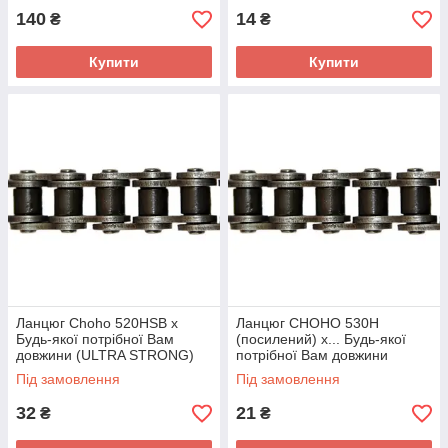
140
14
₴
₴
Купити
Купити
Ланцюг Choho 520HSB x
Ланцюг СHOHO 530H
Будь-якої потрібної Вам
(посилений) х... Будь-якої
довжини (ULTRA STRONG)
потрібної Вам довжини
Під замовлення
Під замовлення
32
21
₴
₴