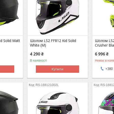
 Solid Matt
Шолом LS2 FF812 Kid Solid
Шолом LS2
White (M)
Crusher Bla
4 290 ₴
6 996 ₴
В наявності
Немає в наяв
Купити
+380 
RS-168121002L
RS-1681