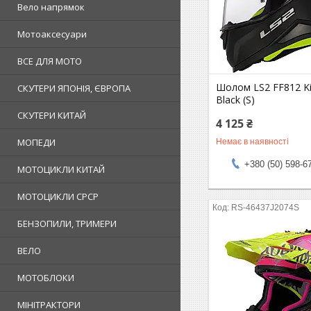
Вело напрямок
Мотоаксесуари
ВСЕ ДЛЯ МОТО
Шолом LS2 FF812 Kid
СКУТЕРИ ЯПОНІЯ, ЄВРОПА
Black (S)
СКУТЕРИ КИТАЙ
4 125 ₴
МОПЕДИ
Немає в наявності
+380 (50) 598-6
МОТОЦИКЛИ КИТАЙ
МОТОЦИКЛИ СРСР
RS-46437J2074S
БЕНЗОПИЛИ, ТРИМЕРИ
ВЕЛО
МОТОБЛОКИ
МІНІТРАКТОРИ