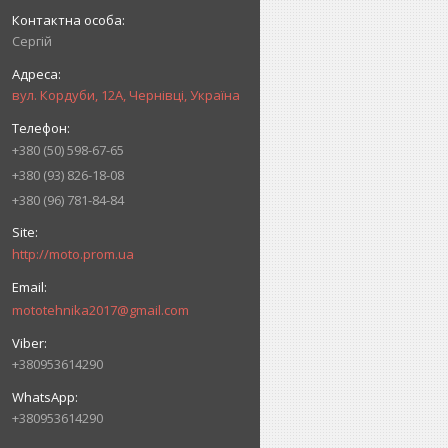
Сергій
вул. Кордуби, 12А, Чернівці, Україна
+380 (50) 598-67-65
+380 (93) 826-18-08
+380 (96) 781-84-84
http://moto.prom.ua
mototehnika2017@gmail.com
+380953614290
+380953614290