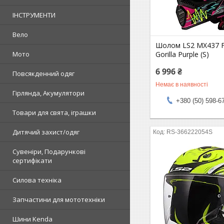
ІНСТРУМЕНТИ
Вело
Шолом LS2 MX437 Fa
Мото
Gorilla Purple (S)
6 996 ₴
Повсякденний одяг
Немає в наявності
Гірлянда, Акумулятори
+380 (50) 598-6
Товари для свята, іграшки
Дитячий захист/одяг
RS-366222054S
Сувеніри, Подарункові
сертифікати
Силова техніка
Запчастини для мототехніки
Шини Kenda