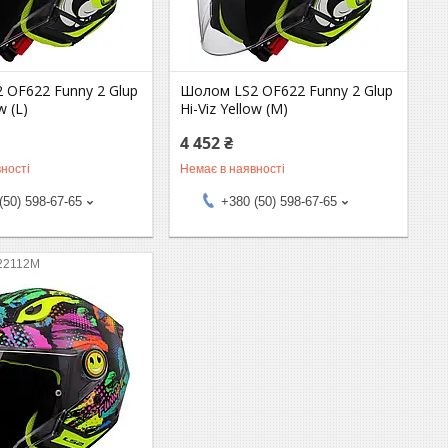
 OF622 Funny 2 Glup
Шолом LS2 OF622 Funny 2 Glup
w (L)
Hi-Viz Yellow (M)
4 452 ₴
ності
Немає в наявності
(50) 598-67-65
+380 (50) 598-67-65
22112M