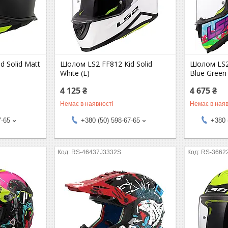
 Solid Matt
Шолом LS2 FF812 Kid Solid
Шолом LS2 
White (L)
Blue Green
4 125 ₴
4 675 ₴
Немає в наявності
Немає в наяв
7-65
+380 (50) 598-67-65
+380 
RS-46437J3332S
RS-3662