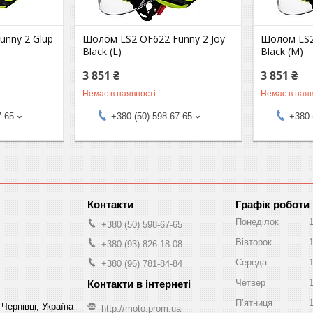
unny 2 Glup
Шолом LS2 OF622 Funny 2 Joy
Шолом LS2
Black (L)
Black (M)
3 851 ₴
3 851 ₴
Немає в наявності
Немає в наяв
7-65
+380 (50) 598-67-65
+380 
Графік роботи
Понеділок
+380 (50) 598-67-65
Вівторок
+380 (93) 826-18-08
Середа
+380 (96) 781-84-84
Четвер
Пʼятниця
Чернівці, Україна
http://moto.prom.ua