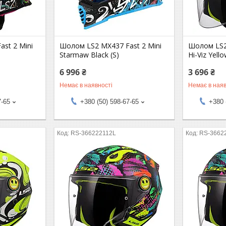
st 2 Mini
Шолом LS2 MX437 Fast 2 Mini
Шолом LS2
Starmaw Black (S)
Hi-Viz Yello
6 996 ₴
3 696 ₴
Немає в наявності
Немає в наяв
7-65
+380 (50) 598-67-65
+380 
RS-366222112L
RS-3662