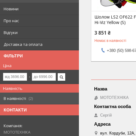
Новини
Шолом LS2 OF622 F
Про нас
Hi-Viz Yellow (S)
3 851 ₴
Відгуки
Немає в наявності
Доставка та оплата
+380 (50) 598-6
ФІЛЬТРИ
Ціна
Наявність
МОТОТЕХНІКА
В наявності
2
КОНТАКТИ
Сергій
МОТОТЕХНІКА
вул. Кордуби, 12А, 