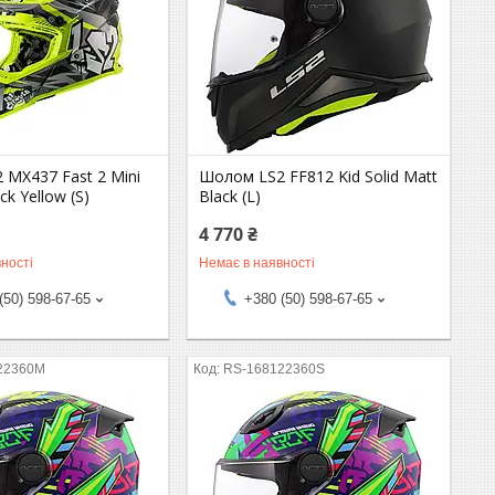
 MX437 Fast 2 Mini
Шолом LS2 FF812 Kid Solid Matt
ck Yellow (S)
Black (L)
4 770 ₴
ності
Немає в наявності
(50) 598-67-65
+380 (50) 598-67-65
22360M
RS-168122360S