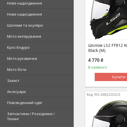
Нове надходження
Нове надходження
Шоломи та окуляри
Мото екіпірування
Шолом LS2 FF812 Kid
Крос-Ендуро
Black (M)
Мото рукавички
4 770 ₴
В наявності
Мото боти
Купити
Захист
Аксесуари
RS-168121011S
Повсякденний одяг
Запчастини / Розхідники /
Тюнінг