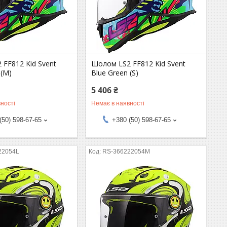
FF812 Kid Svent
Шолом LS2 FF812 Kid Svent
 (M)
Blue Green (S)
5 406 ₴
ності
Немає в наявності
(50) 598-67-65
+380 (50) 598-67-65
22054L
RS-366222054M