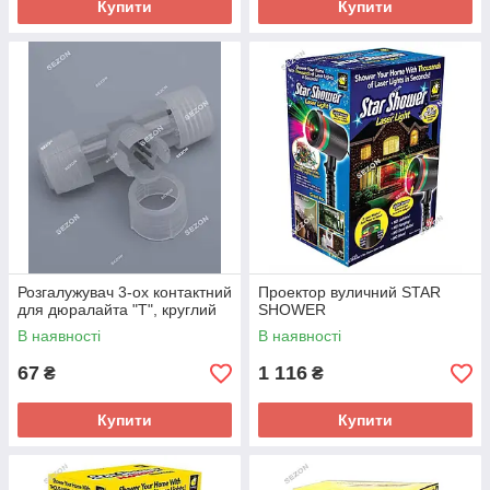
Купити
Купити
Розгалужувач 3-ох контактний
Проектор вуличний STAR
для дюралайта "Т", круглий
SHOWER
В наявності
В наявності
67
1 116
₴
₴
Купити
Купити