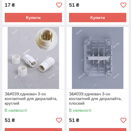
17
51
₴
₴
Купити
Купити
З&#039;єднювач 3-ох
З&#039;єднювач 3-ох
контактний для дюралайта,
контактний для дюралайта,
круглий
плоский
В наявності
В наявності
51
51
₴
₴