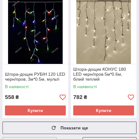
Штора-дощик КОНУС 180
Штора-дощик РУБІН 120 LED
LED черн/пров 5м*0.6м,
черн/пров, 3м*0.5м, мульті
білий теплий
В наявності
В наявності
558
782
₴
₴
Купити
Купити
Показати ще