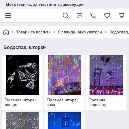
Мототехніка, запчастини та аксесуари
Товари та послуги
Гірлянда, Акумулятори
Водоспад,
Водоспад, шторки
Гірлянда штора-
Гірлянда штора,
Гірлянда
дощик
сітка
водоспад