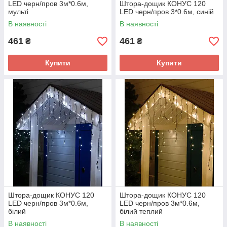
LED черн/пров 3м*0.6м,
Штора-дощик КОНУС 120
мульті
LED черн/пров 3*0.6м, синій
В наявності
В наявності
461
461
₴
₴
Купити
Купити
Штора-дощик КОНУС 120
Штора-дощик КОНУС 120
LED черн/пров 3м*0.6м,
LED черн/пров 3м*0.6м,
білий
білий теплий
В наявності
В наявності