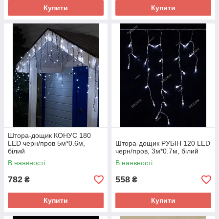
Купити
Купити
Штора-дощик КОНУС 180
LED черн/пров 5м*0.6м,
Штора-дощик РУБІН 120 LED
білий
черн/пров, 3м*0.7м, білий
В наявності
В наявності
782
558
₴
₴
Купити
Купити