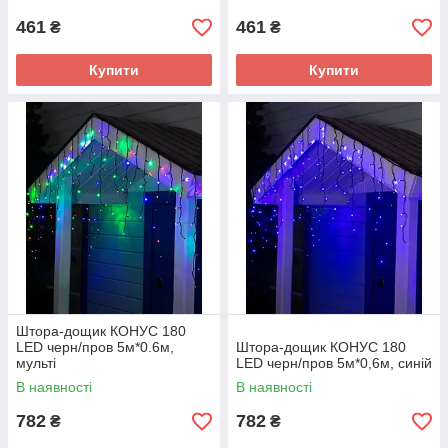
461
461
₴
₴
Купити
Купити
Штора-дощик КОНУС 180
LED черн/пров 5м*0.6м,
Штора-дощик КОНУС 180
мульті
LED черн/пров 5м*0,6м, синій
В наявності
В наявності
782
782
₴
₴