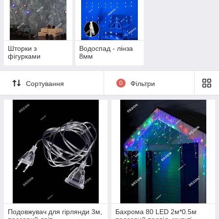
Шторки з
Водоспад - лінза
фігурками
8мм
Сортування
0
Фільтри
Подовжувач для гірлянди 3м,
Бахрома 80 LED 2м*0.5м