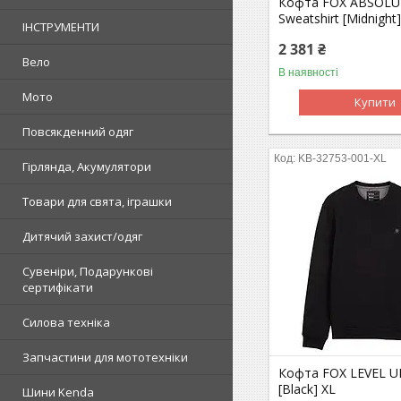
Кофта FOX ABSOLU
Sweatshirt [Midnight]
ІНСТРУМЕНТИ
2 381 ₴
Вело
В наявності
Мото
Купити
Повсякденний одяг
KB-32753-001-XL
Гірлянда, Акумулятори
Товари для свята, іграшки
Дитячий захист/одяг
Сувеніри, Подарункові
сертифікати
Силова техніка
Запчастини для мототехніки
Кофта FOX LEVEL UP
[Black] XL
Шини Kenda