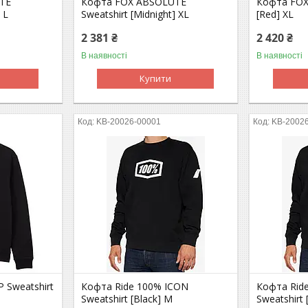
TE
Кофта FOX ABSOLUTE
Кофта FOX 
 L
Sweatshirt [Midnight] XL
[Red] XL
2 381 ₴
2 420 ₴
В наявності
В наявності
Купити
KB-20026-00001
KB-2002
 Sweatshirt
Кофта Ride 100% ICON
Кофта Rid
Sweatshirt [Black] M
Sweatshirt 