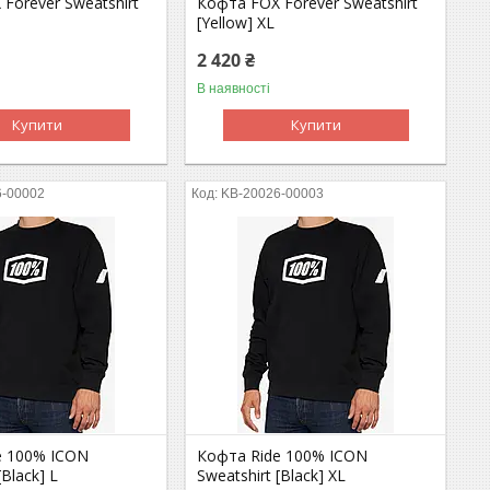
Forever Sweatshirt
Кофта FOX Forever Sweatshirt
[Yellow] XL
2 420 ₴
В наявності
Купити
Купити
6-00002
KB-20026-00003
e 100% ICON
Кофта Ride 100% ICON
[Black] L
Sweatshirt [Black] XL