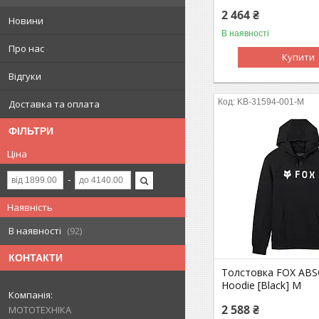
2 464 ₴
Новини
В наявності
Про нас
Купити
Відгуки
KB-31594-001-M
Доставка та оплата
ФІЛЬТРИ
Ціна
Наявність
В наявності
92
КОНТАКТИ
Толстовка FOX AB
Hoodie [Black] M
2 588 ₴
МОТОТЕХНІКА