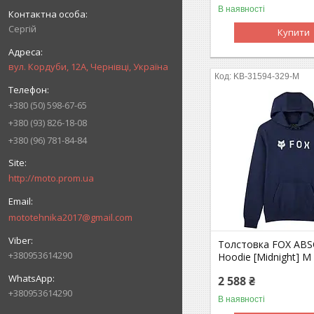
В наявності
Сергій
Купити
вул. Кордуби, 12А, Чернівці, Україна
KB-31594-329-M
+380 (50) 598-67-65
+380 (93) 826-18-08
+380 (96) 781-84-84
http://moto.prom.ua
mototehnika2017@gmail.com
Толстовка FOX AB
+380953614290
Hoodie [Midnight] M
2 588 ₴
+380953614290
В наявності