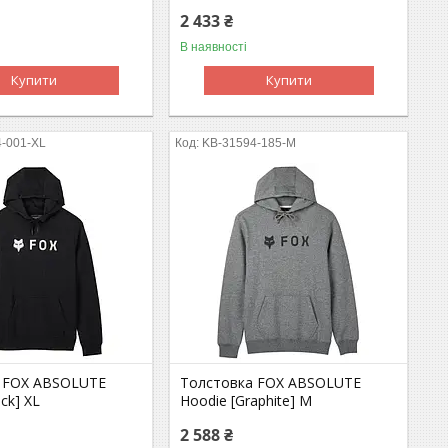
2 433 ₴
В наявності
Купити
Купити
4-001-XL
KB-31594-185-M
 FOX ABSOLUTE
Толстовка FOX ABSOLUTE
ck] XL
Hoodie [Graphite] M
2 588 ₴