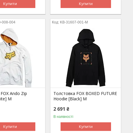
Купити
Купити
-008-004
KB-31607-001-M
 FOX Ando Zip
Толстовка FOX BOXED FUTURE
ite] M
Hoodie [Black] M
2 691 ₴
В наявності
Купити
Купити