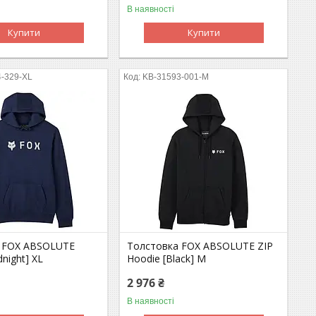
В наявності
Купити
Купити
4-329-XL
KB-31593-001-M
 FOX ABSOLUTE
Толстовка FOX ABSOLUTE ZIP
dnight] XL
Hoodie [Black] M
2 976 ₴
В наявності