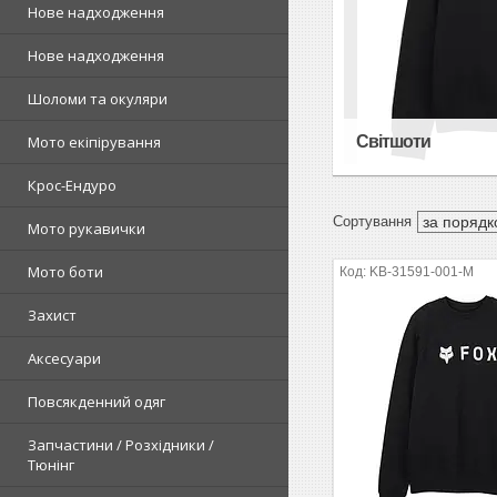
Нове надходження
Нове надходження
Шоломи та окуляри
Мото екіпірування
Світшоти
Крос-Ендуро
Мото рукавички
Мото боти
KB-31591-001-M
Захист
Аксесуари
Повсякденний одяг
Запчастини / Розхідники /
Тюнінг