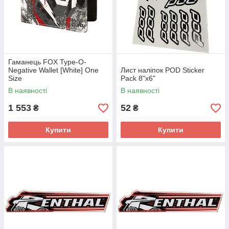
Гаманець FOX Type-O-
Negative Wallet [White] One
Лист наліпок POD Sticker
Size
Pack 8"x6"
В наявності
В наявності
1 553
52
₴
₴
Купити
Купити