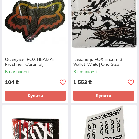
Освіжувач FOX HEAD Air
Гаманець FOX Encore 3
Freshner [Caramel]
Wallet [White] One Size
В наявності
В наявності
104
1 553
₴
₴
Купити
Купити