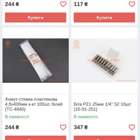
244
117
₴
₴
Купити
Купити
Хомут-стяжка пластикова
4,8x400мм к-кт 100шт, білий
Біта PZ1 25мм 1/4" S2 10шт
(TC-4840)
(10-91-251)
В наявності
В наявності
244
347
₴
₴