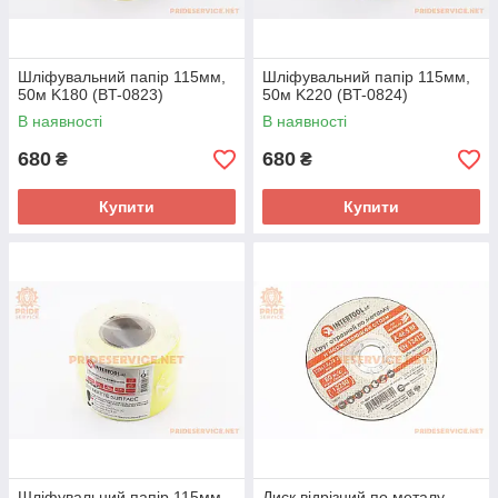
Шліфувальний папір 115мм,
Шліфувальний папір 115мм,
50м K180 (BT-0823)
50м K220 (BT-0824)
В наявності
В наявності
680
680
₴
₴
Купити
Купити
Шліфувальний папір 115мм,
Диск відрізний по металу