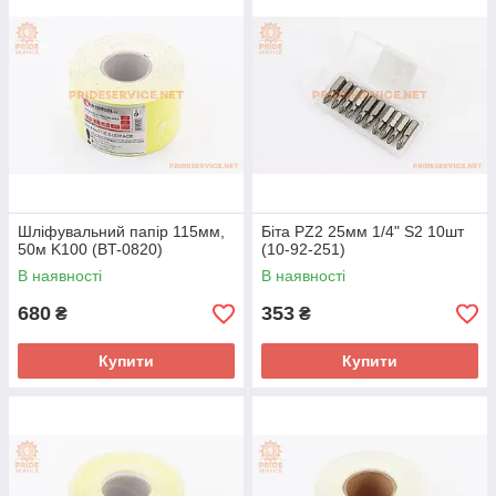
Шліфувальний папір 115мм,
Біта PZ2 25мм 1/4" S2 10шт
50м K100 (BT-0820)
(10-92-251)
В наявності
В наявності
680
353
₴
₴
Купити
Купити