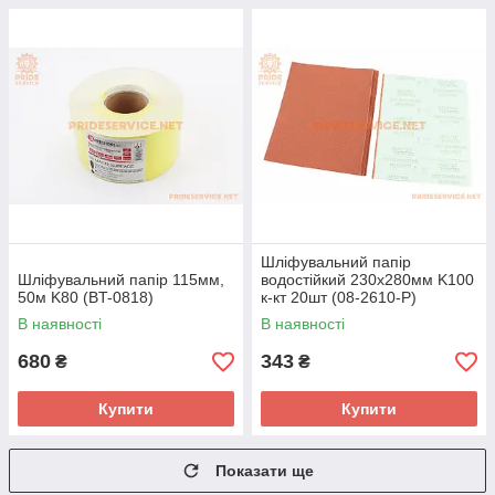
Шліфувальний папір
Шліфувальний папір 115мм,
водостійкий 230x280мм K100
50м K80 (BT-0818)
к-кт 20шт (08-2610-Р)
В наявності
В наявності
680
343
₴
₴
Купити
Купити
Показати ще