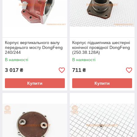
Корпус вертикального валу
Корпус підшипника шестерні
переднього мосту DongFeng
конічної провідної DongFeng
240/244
(250.38.128A)
В наявності
В наявності
3 017
711
₴
₴
Купити
Купити