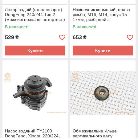
Ліхтар задній (стоп/поворот)
Накінечник кермовий, права
DongFeng 240/244 Тип 2
різьба, М16, М14, конус 15-
(можливі незначні потертості)
17мм, розбірний з
тавотницею (300.31.027)
В наявності
В наявності
529
653
₴
₴
Купити
Купити
Насос водяний TY2100
Обмежувальне кільце
DongFeng, Xingtai 220/224,
вертикального валу