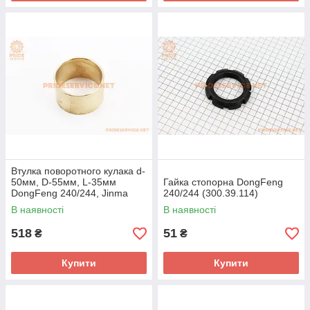
Втулка поворотного кулака d-
50мм, D-55мм, L-35мм
Гайка стопорна DongFeng
DongFeng 240/244, Jinma
240/244 (300.39.114)
240/244, Foton 240/244
В наявності
В наявності
(304.31.217-1)
518
51
₴
₴
Купити
Купити