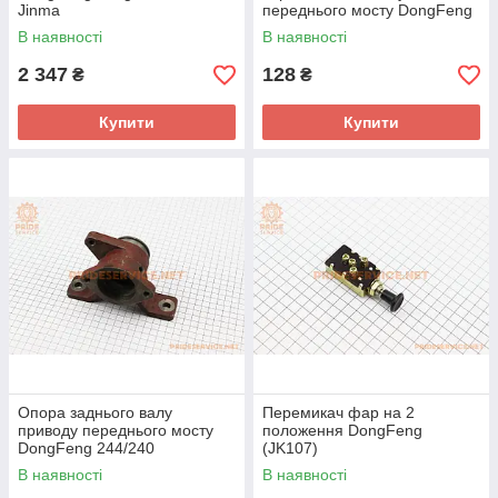
Jinma
переднього мосту DongFeng
(304.31.110-1)
В наявності
В наявності
2 347
128
₴
₴
Купити
Купити
Опора заднього валу
Перемикач фар на 2
приводу переднього мосту
положення DongFeng
DongFeng 244/240
(JK107)
(304.36.109)
В наявності
В наявності