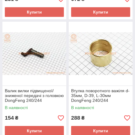
Купити
Купити
Валик вилки підвищеної/
Втулка поворотного важіля d-
зниженої передачі з головкою
35мм, D-39, L-30мм
DongFeng 240/244
DongFeng 240/244
(200.38.112)
(304.31.202-1)
В наявності
В наявності
154
288
₴
₴
Купити
Купити