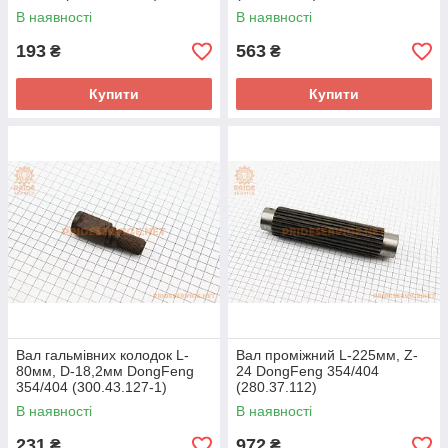
В наявності
В наявності
193
563
₴
₴
Купити
Купити
Вал гальмівних колодок L-
Вал проміжний L-225мм, Z-
80мм, D-18,2мм DongFeng
24 DongFeng 354/404
354/404 (300.43.127-1)
(280.37.112)
В наявності
В наявності
231
972
₴
₴