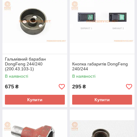
Гальмівний барабан
DongFeng 244/240
Кнопка габаритів DongFeng
(200.43.103-1)
240/244
В наявності
В наявності
675
295
₴
₴
Купити
Купити