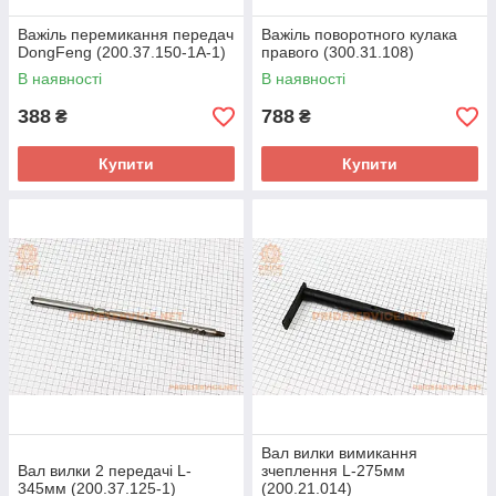
Важіль перемикання передач
Важіль поворотного кулака
DongFeng (200.37.150-1A-1)
правого (300.31.108)
В наявності
В наявності
388
788
₴
₴
Купити
Купити
Вал вилки вимикання
Вал вилки 2 передачі L-
зчеплення L-275мм
345мм (200.37.125-1)
(200.21.014)