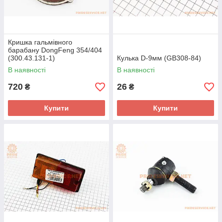
Кришка гальмівного
барабану DongFeng 354/404
(300.43.131-1)
Кулька D-9мм (GB308-84)
В наявності
В наявності
720
26
₴
₴
Купити
Купити