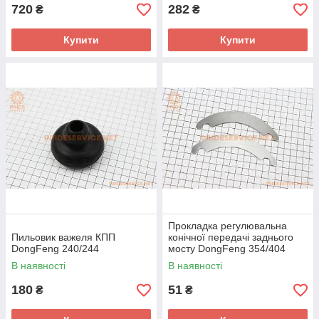
720
282
₴
₴
Купити
Купити
Прокладка регулювальна
Пильовик важеля КПП
конічної передачі заднього
DongFeng 240/244
мосту DongFeng 354/404
(300.38.116)
В наявності
В наявності
180
51
₴
₴