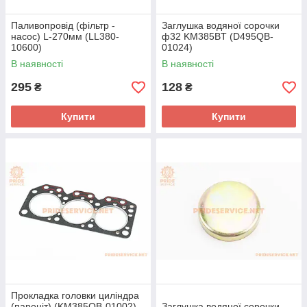
Паливопровід (фільтр -
Заглушка водяної сорочки
насос) L-270мм (LL380-
ф32 KM385BT (D495QB-
10600)
01024)
В наявності
В наявності
295
128
₴
₴
Купити
Купити
Прокладка головки циліндра
(пароніт) (KM385QB-01002)
Заглушка водяної сорочки