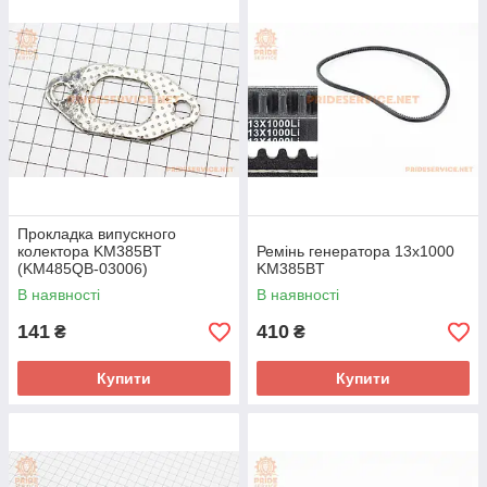
Прокладка випускного
колектора KM385BT
Ремінь генератора 13x1000
(KM485QB-03006)
KM385BT
В наявності
В наявності
141
410
₴
₴
Купити
Купити