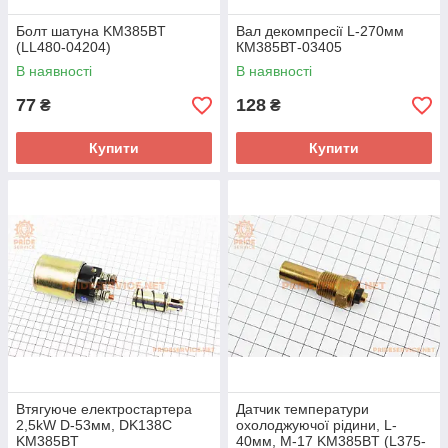
Болт шатуна KM385BT
Вал декомпресії L-270мм
(LL480-04204)
КМ385ВТ-03405
В наявності
В наявності
77
128
₴
₴
Купити
Купити
Втягуюче електростартера
Датчик температури
2,5kW D-53мм, DK138С
охолоджуючої рідини, L-
KM385BT
40мм, M-17 KM385BT (L375-