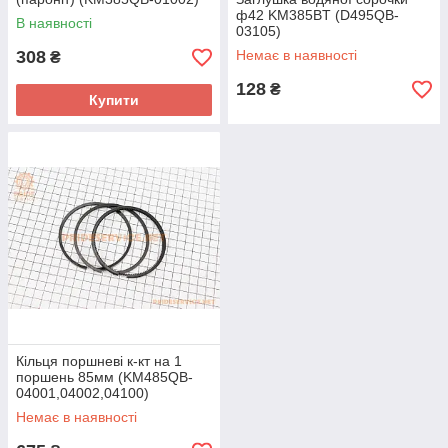
ф42 KM385BT (D495QB-
В наявності
03105)
308
Немає в наявності
₴
128
₴
Купити
Кільця поршневі к-кт на 1
поршень 85мм (KM485QB-
04001,04002,04100)
Немає в наявності