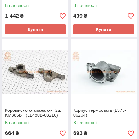
06206)
В наявності
В наявності
1 442
439
₴
₴
Купити
Купити
Коромисло клапана к-кт 2шт
Корпус термостата (L375-
KM385BT (LL480B-03210)
06204)
В наявності
В наявності
664
693
₴
₴