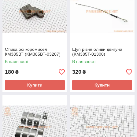
Стійка осі коромисел
Щуп рівня оливи двигуна
КМ385ВТ (KM385BT-03207)
(KM385T-01300)
В наявності
В наявності
180
320
₴
₴
Купити
Купити