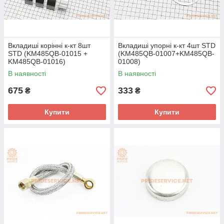
Вкладиші корінні к-кт 8шт
Вкладиші упорні к-кт 4шт STD
STD (KM485QB-01015 +
(KM485QB-01007+KM485QB-
KM485QB-01016)
01008)
В наявності
В наявності
675
333
₴
₴
Купити
Купити