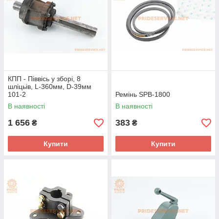
КПП - Піввісь у зборі, 8
шліцьів, L-360мм, D-39мм
101-2
Ремінь SPВ-1800
В наявності
В наявності
1 656
383
₴
₴
Купити
Купити