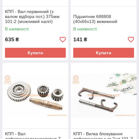
КПП - Вал первинний (з
валом відбора пот.) 375мм
Підшипник 688808
101-2 (можливий наліт)
(40x66x13) вижимний
В наявності
В наявності
635
141
₴
₴
Купити
Купити
КПП - Вал
КПП - Вилка блокування
диференціала+шестерня Z-
диференціала к-кт 2шт 101-2