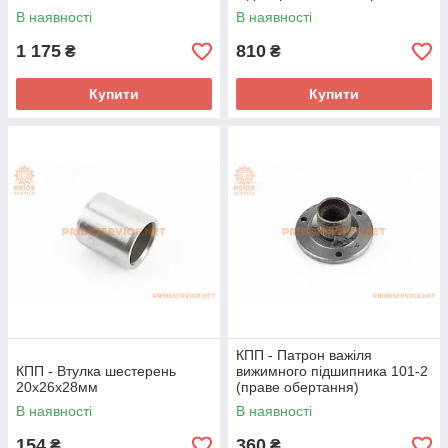
"вузька")
В наявності
В наявності
1 175
810
₴
₴
Купити
Купити
КПП - Патрон важіля
КПП - Втулка шестерень
вижимного підшипника 101-2
20х26х28мм
(праве обертання)
В наявності
В наявності
154
360
₴
₴