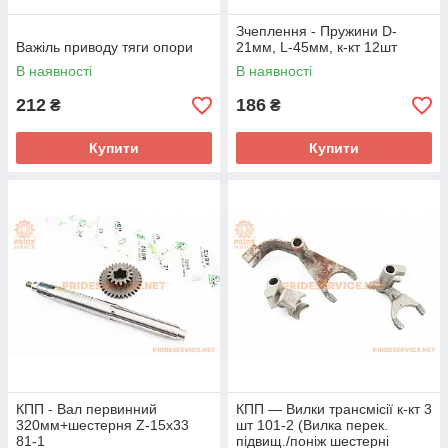
Зчеплення - Пружини D-
Важіль приводу тяги опори
21мм, L-45мм, к-кт 12шт
В наявності
В наявності
212
186
₴
₴
Купити
Купити
КПП - Вал первинний
КПП — Вилки трансмісії к-кт 3
320мм+шестерня Z-15x33
шт 101-2 (Вилка перек.
81-1
підвищ./поніж шестерні