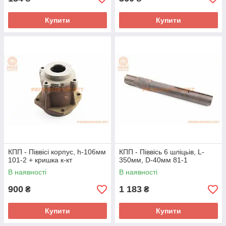
Купити
Купити
КПП - Піввісі корпус, h-106мм
КПП - Піввісь 6 шліцьів, L-
101-2 + кришка к-кт
350мм, D-40мм 81-1
В наявності
В наявності
900
1 183
₴
₴
Купити
Купити