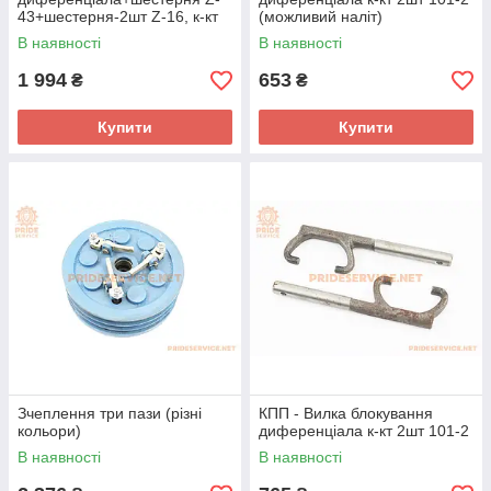
43+шестерня-2шт Z-16, к-кт
(можливий наліт)
4шт 81-1
В наявності
В наявності
1 994
653
₴
₴
Купити
Купити
Зчеплення три пази (різні
КПП - Вилка блокування
кольори)
диференціала к-кт 2шт 101-2
В наявності
В наявності