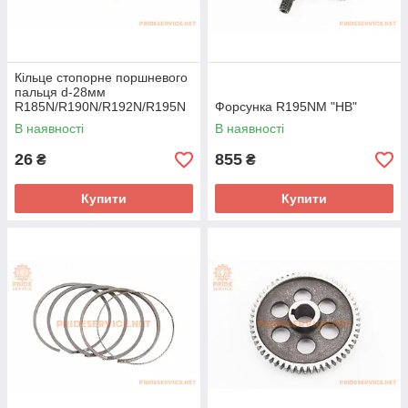
Кільце стопорне поршневого
пальця d-28мм
R185N/R190N/R192N/R195N
Форсунка R195NM "HB"
M
В наявності
В наявності
26
855
₴
₴
Купити
Купити