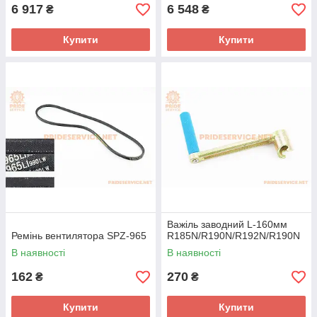
6 917
6 548
₴
₴
Купити
Купити
Важіль заводний L-160мм
Ремінь вентилятора SPZ-965
R185N/R190N/R192N/R190N
В наявності
В наявності
162
270
₴
₴
Купити
Купити