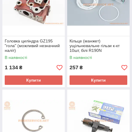
Головка циліндра GZ195
Кільце (манжет)
"гола" (можливий незначний
ущільнювальне гільзи к-кт
наліт)
10шт, білі R190N
В наявності
В наявності
1 134
257
₴
₴
Купити
Купити