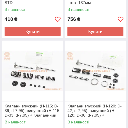
STD
Lотв.-137мм
В наявності
В наявності
410
756
₴
₴
Купити
Купити
Клапани впускний (H-115; D-
Клапани впускний (H-120; D-
39; d-7,95), випускний (H-115;
42; d-7,95), випускний (H-
D-33; d-7,95) + Клапаниний
120; D-36; d-7,95) +
механізм к-кт
Клапаниний механізм к-кт
В наявності
В наявності
R185N/R190N/R192N
R195NM