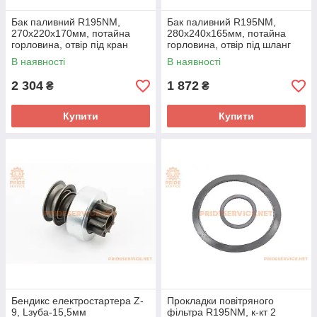
Бак паливний R195NM,
Бак паливний R195NM,
270x220x170мм, потайна
280x240x165мм, потайна
горловина, отвір під кран
горловина, отвір під шланг
паливний + фара
паливний, СИНІЙ
В наявності
В наявності
2 304
1 872
₴
₴
Купити
Купити
Бендикс електростартера Z-
Прокладки повітряного
9, Lзуба-15,5мм
фільтра R195NM, к-кт 2