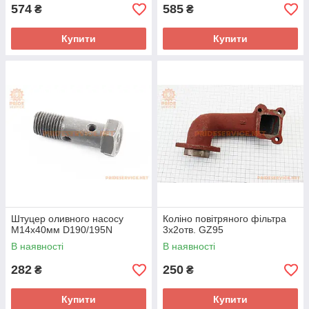
574
585
₴
₴
Купити
Купити
Штуцер оливного насосу
Коліно повітряного фільтра
M14x40мм D190/195N
3х2отв. GZ95
В наявності
В наявності
282
250
₴
₴
Купити
Купити