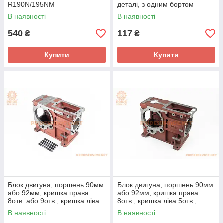
R190N/195NM
деталі, з одним бортом
В наявності
В наявності
540
117
₴
₴
Купити
Купити
Блок двигуна, поршень 90мм
Блок двигуна, поршень 90мм
або 92мм, кришка права
або 92мм, кришка права
8отв. або 9отв., кришка ліва
8отв., кришка ліва 5отв.,
5отв., R190N
R190N
В наявності
В наявності
+гільза+шпильки 4шт