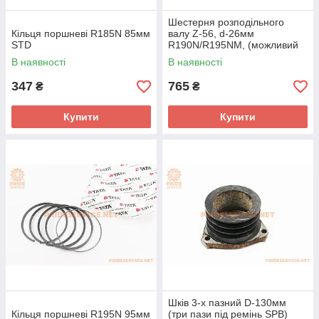
Шестерня розподільного
Кільця поршневі R185N 85мм
валу Z-56, d-26мм
STD
R190N/R195NM, (можливий
наліт)
В наявності
В наявності
347
765
₴
₴
Купити
Купити
Шків 3-х пазний D-130мм
Кільця поршневі R195N 95мм
(три пази під ремінь SPB)