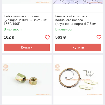
Гайка шпильки головки
Ремонтний комплект
циліндра М10x1,25 к-кт 2шт
паливного насоса
186F/190F
(плунжерна пара) d-7,5мм
186F
В наявності
В наявності
162
563
₴
₴
Купити
Купити