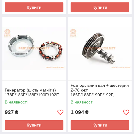
Купити
Купити
Розподільний вал + шестерня
Генератор (шість магнітів)
Z-78 к-кт
178F/186F/188F/190F/192F
186F/188F/190F/192F,
запресований
В наявності
В наявності
927
1 094
₴
₴
Купити
Купити