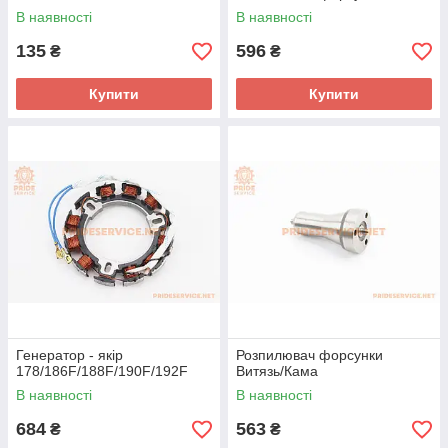
В наявності
В наявності
135
596
₴
₴
Купити
Купити
Генератор - якір
Розпилювач форсунки
178/186F/188F/190F/192F
Витязь/Кама
В наявності
В наявності
684
563
₴
₴