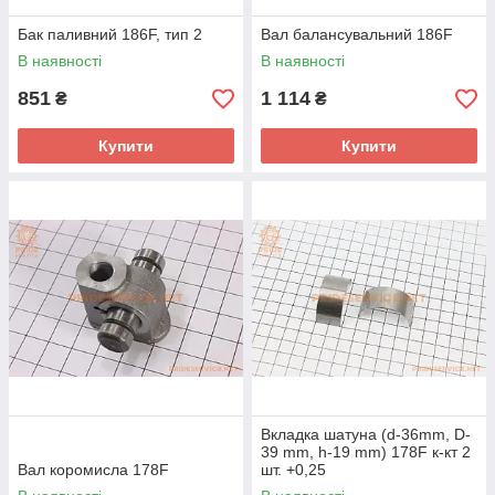
Бак паливний 186F, тип 2
Вал балансувальний 186F
В наявності
В наявності
851
1 114
₴
₴
Купити
Купити
Вкладка шатуна (d-36mm, D-
39 mm, h-19 mm) 178F к-кт 2
Вал коромисла 178F
шт. +0,25