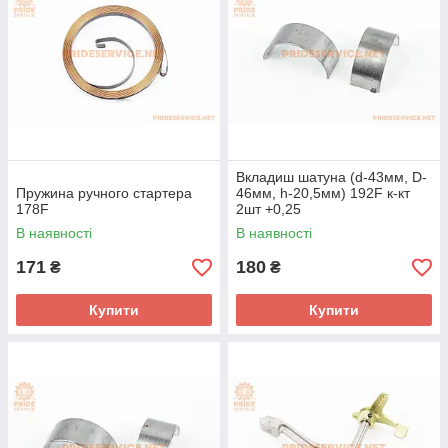
Вкладиш шатуна (d-43мм, D-
Пружина ручного стартера
46мм, h-20,5мм) 192F к-кт
178F
2шт +0,25
В наявності
В наявності
171
180
₴
₴
Купити
Купити