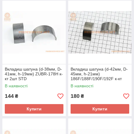
Вкладиш шатуна (d-38мм, D-
Вкладиш шатуна (d-42мм, D-
41мм, h-19мм) ZUBR-178H к-
45мм, h-21мм)
кт 2шт STD
186F/188F/190F/192F к-кт
2шт STD
В наявності
В наявності
144
180
₴
₴
Купити
Купити