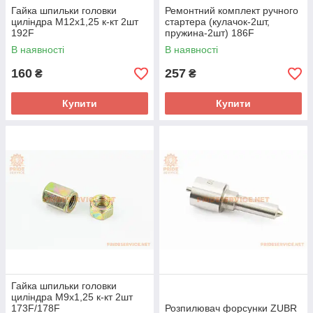
Гайка шпильки головки
Ремонтний комплект ручного
циліндра М12x1,25 к-кт 2шт
стартера (кулачок-2шт,
192F
пружина-2шт) 186F
В наявності
В наявності
160
257
₴
₴
Купити
Купити
Гайка шпильки головки
циліндра М9x1,25 к-кт 2шт
173F/178F
Розпилювач форсунки ZUBR