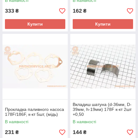
В наявності
В наявності
333
162
₴
₴
Купити
Купити
Вкладиш шатуна (d-36мм, D-
Прокладка паливного насоса
39мм, h-19мм) 178F к-кт 2шт
178F/186F, к-кт 5шт, (мідь)
+0,50
В наявності
В наявності
231
144
₴
₴