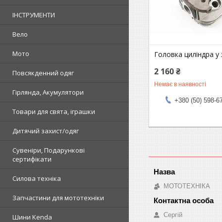
ІНСТРУМЕНТИ
Вело
Мото
Головка циліндра у 
2 160 ₴
Повсякденний одяг
Немає в наявності
Гірлянда, Акумулятори
+380 (50) 598-6
Товари для свята, іграшки
Дитячий захист/одяг
Сувеніри, Подарункові
сертифікати
Силова техніка
МОТОТЕХНІКА
Запчастини для мототехніки
Сергій
Шини Kenda