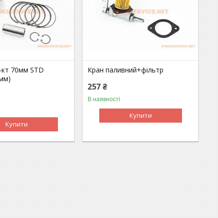
-кт 70мм STD
Кран паливний+фільтр
мм)
257 ₴
В наявності
Купити
Купити