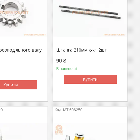
розподільного валу
Штанга 210мм к-кт 2шт
4
90 ₴
В наявності
Купити
Купити
09
MT-606250