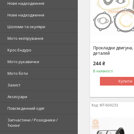
Нове надходження
Нове надходження
Шоломи та окуляри
Мото екіпірування
Прокладки двигуна, 
Крос-Ендуро
деталей
Мото рукавички
244 ₴
В наявності
Мото боти
Купити
Захист
Аксесуари
MT-604233
Повсякденний одяг
Запчастини / Розхідники /
Тюнінг