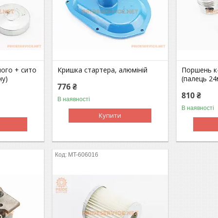
ого + сито
Кришка стартера, алюміній
Поршень к
ну)
(палець 24
776 ₴
810 ₴
В наявності
В наявності
Купити
MT-606016