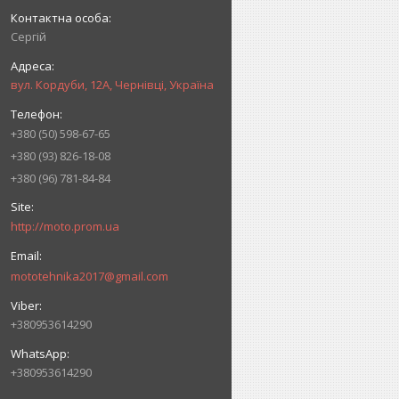
Сергій
вул. Кордуби, 12А, Чернівці, Україна
+380 (50) 598-67-65
+380 (93) 826-18-08
+380 (96) 781-84-84
http://moto.prom.ua
mototehnika2017@gmail.com
+380953614290
+380953614290