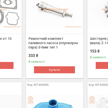
к-кт 10
Ремонтний комплект
Шестерня 
паливного насоса (плунжерна
(мала) Z-1
пара) d-6мм тип 1
153 ₴
333 ₴
В наявності
В наявності
Купити
MT-606066
MT-6060