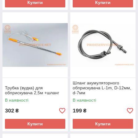
Купити
Купити
Шланг акумуляторного
Трубка (вудка) для
обприскувача L-1m, D-12мм,
обприскувача 2,5м +шланг
d-7мм
В наявності
В наявності
302
199
₴
₴
Купити
Купити