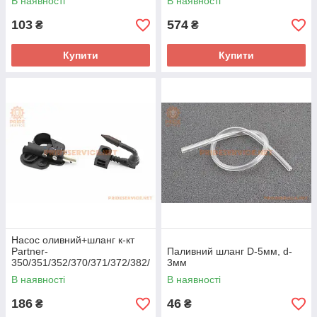
В наявності
В наявності
103
574
₴
₴
Купити
Купити
Насос оливний+шланг к-кт
Partner-
Паливний шланг D-5мм, d-
350/351/352/370/371/372/382/
3мм
390/391/401/420/421/422/444,
В наявності
В наявності
JONSERED CS2137/CS2138,
McCulloch
186
46
₴
₴