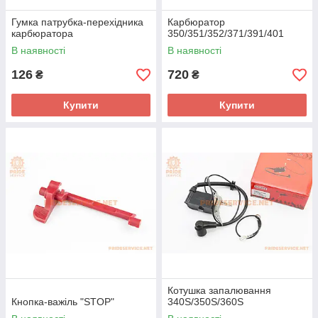
Гумка патрубка-перехідника
Карбюратор
карбюратора
350/351/352/371/391/401
В наявності
В наявності
126
720
₴
₴
Купити
Купити
Котушка запалювання
Кнопка-важіль "STOP"
340S/350S/360S