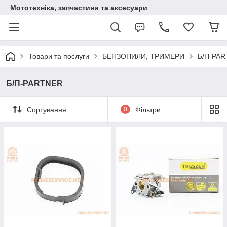
Мототехніка, запчастини та аксесуари
Товари та послуги
БЕНЗОПИЛИ, ТРИМЕРИ
Б/П-PA
Б/П-PARTNER
Сортування
0
Фільтри