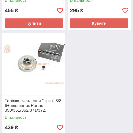
В наявності
В наявності
OLEO MAC-936-937-940-941,
455
295
₴
₴
Купити
Купити
Тарілка зчеплення "зірка" 3/8-
6+підшипник Partner-
350/351/352/371/372,
Husqvarna-235/236/240,
В наявності
OLEO MAC-936-937-940-941,
439
₴