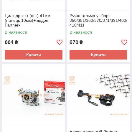
Циліндр к-кт (цпг) 41мм
Ручка гальма у зборі
(палець 10мм)+піддон
350/351/360/370/371/391/400/
Partner-
410/411
350/351/352/371/390/391/420/
В наявності
В наявності
2035, JONSERED-
CS2137/CS2138,
664
670
₴
₴
MCCULLOCH
Купити
Купити
Насос масляный Partner-