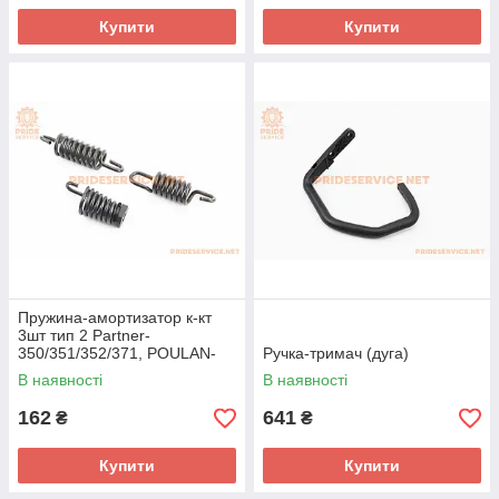
Купити
Купити
Пружина-амортизатор к-кт
3шт тип 2 Partner-
350/351/352/371, POULAN-
Ручка-тримач (дуга)
2150/2151
В наявності
В наявності
162
641
₴
₴
Купити
Купити