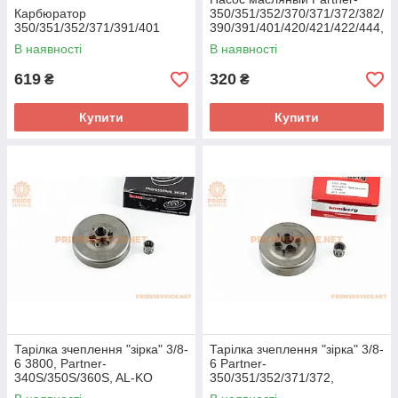
Карбюратор
350/351/352/370/371/372/382/
350/351/352/371/391/401
390/391/401/420/421/422/444,
JONSERED CS2137/ CS2138,
В наявності
В наявності
619
320
₴
₴
Купити
Купити
Тарілка зчеплення "зірка" 3/8-
Тарілка зчеплення "зірка" 3/8-
6 3800, Partner-
6 Partner-
340S/350S/360S, AL-KO
350/351/352/371/372,
Husqvarna-235/236/240,