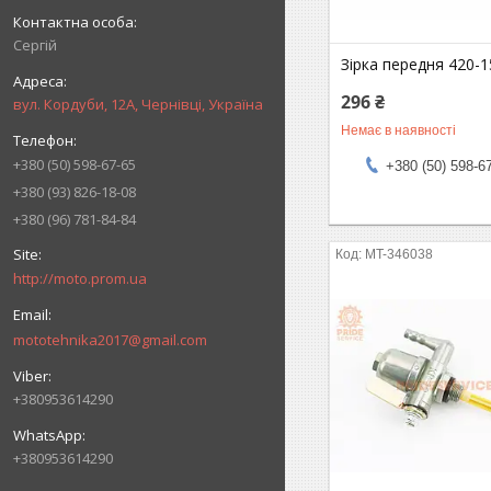
Сергій
Зірка передня 420-
296 ₴
вул. Кордуби, 12А, Чернівці, Україна
Немає в наявності
+380 (50) 598-67-65
+380 (50) 598-6
+380 (93) 826-18-08
+380 (96) 781-84-84
MT-346038
http://moto.prom.ua
mototehnika2017@gmail.com
+380953614290
+380953614290