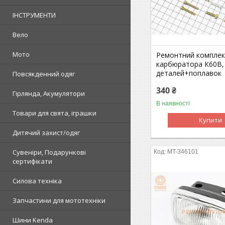
ІНСТРУМЕНТИ
Вело
Мото
Ремонтний компле
карбюратора К60В,
деталей+поплавок
Повсякденний одяг
340 ₴
Гірлянда, Акумулятори
В наявності
Товари для свята, іграшки
Купити
Дитячий захист/одяг
Сувеніри, Подарункові
MT-346101
сертифікати
Силова техніка
Запчастини для мототехніки
Шини Kenda