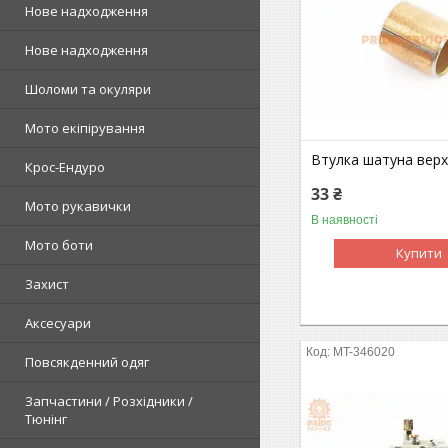
Нове надходження
Нове надходження
Шоломи та окуляри
Мото екіпірування
Втулка шатуна вер
Крос-Ендуро
33 ₴
Мото рукавички
В наявності
Мото боти
Купити
Захист
Аксесуари
MT-346020
Повсякденний одяг
Запчастини / Розхідники /
Тюнінг