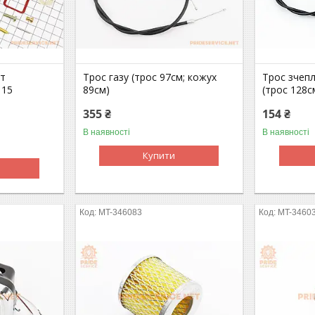
кт
Трос газу (трос 97см; кожух
Трос зчеп
 15
89см)
(трос 128с
355 ₴
154 ₴
В наявності
В наявності
Купити
MT-346083
MT-3460