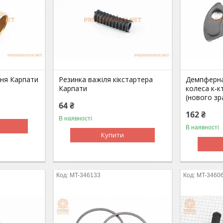
хня Карпати
Резинка важіля кікстартера
Демпферна
Карпати
колеса к-к
(нового зр
64 ₴
162 ₴
В наявності
В наявності
Купити
MT-346133
MT-3460