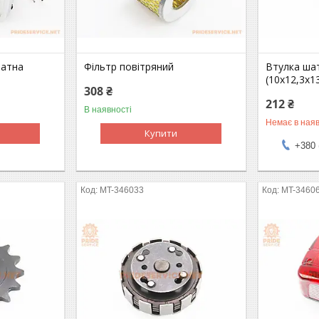
ратна
Фільтр повітряний
Втулка ша
(10х12,3х13
308 ₴
212 ₴
В наявності
Немає в наяв
Купити
+380 
MT-346033
MT-3460