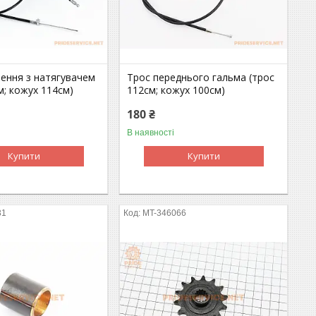
лення з натягувачем
Трос переднього гальма (трос
м; кожух 114см)
112см; кожух 100см)
180 ₴
В наявності
Купити
Купити
31
MT-346066