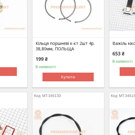
Кільця поршневі к-кт 2шт 4р.
Важіль кік
38,80мм, ПОЛЬЩА
653 ₴
199 ₴
В наявності
В наявності
Купити
MT-346130
MT-3461