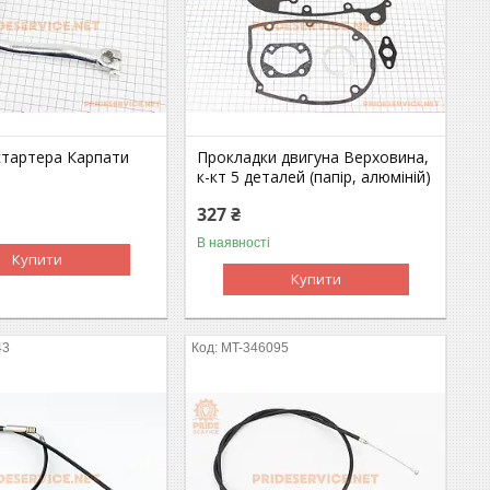
стартера Карпати
Прокладки двигуна Верховина,
к-кт 5 деталей (папір, алюміній)
327 ₴
В наявності
Купити
Купити
43
MT-346095