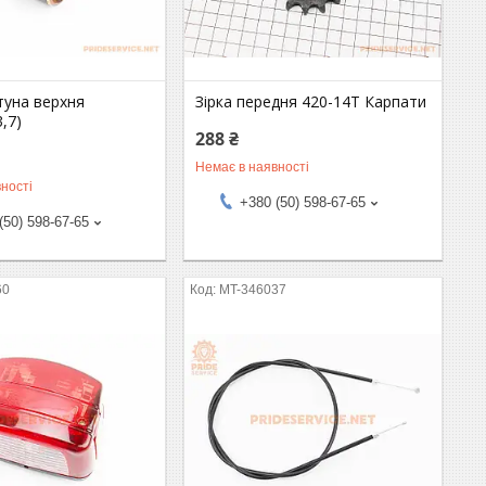
туна верхня
Зірка передня 420-14T Карпати
,7)
288 ₴
Немає в наявності
ності
+380 (50) 598-67-65
(50) 598-67-65
60
MT-346037