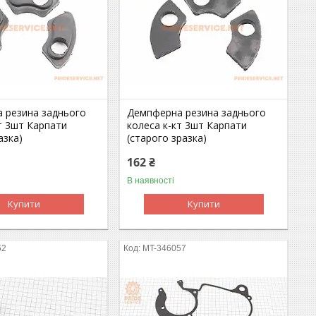
 резина заднього
Демпферна резина заднього
т 3шт Карпати
колеса к-кт 3шт Карпати
азка)
(старого зразка)
162 ₴
В наявності
Купити
Купити
62
MT-346057